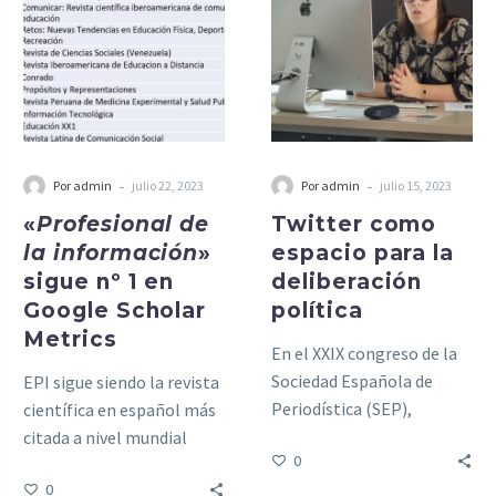
-
-
Por admin
julio 22, 2023
Por admin
julio 15, 2023
«
Profesional de
Twitter como
la información
»
espacio para la
sigue nº 1 en
deliberación
Google Scholar
política
Metrics
En el XXIX congreso de la
Sociedad Española de
EPI sigue siendo la revista
Periodística (SEP),
científica en español más
celebrado en la FCRI
citada a nivel mundial
0
Blanquerna – URL de
0
Barcelona los días 29 y 30