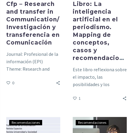
Cfp – Research
Libro: La
and transfer in
inteligencia
Communication/
artificial en el
Investigación y
periodismo.
transferencia en
Mapping de
Comunicación
conceptos,
casos y
Journal: Profesional de la
recomendaciones
información (EPI)
Theme: Research and
Este libro reflexiona sobre
transfer in
el impacto, las
0
Communication
posibilidades y los
desafíos que la
1
inteligencia artificial (IA)
introduce en el
periodismo.
Recomendaciones
Recomendaciones