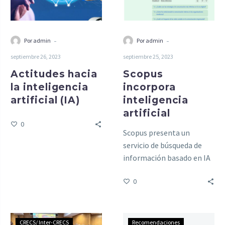
-
-
Por admin
Por admin
septiembre 26, 2023
septiembre 25, 2023
Actitudes hacia
Scopus
la inteligencia
incorpora
artificial (IA)
inteligencia
artificial
0
Scopus presenta un
servicio de búsqueda de
información basado en IA
(fase inicial)
0
CRECS/ Inter-CRECS
Recomendaciones