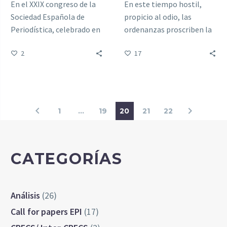
En el XXIX congreso de la
En este tiempo hostil,
Sociedad Española de
propicio al odio, las
Periodística, celebrado en
ordenanzas proscriben la
la FCRI Blanquerna – URL
caricia, especialmente al
2
17
de Barcelona los días 29 y
sexo contrario.
30 de junio de 2023, se
presentó la comunicación
«La newsletter, nuevo
producto periodístico:
1
…
19
20
21
22
características y curación
de sus contenidos. Estudio
de caso del The New York
CATEGORÍAS
Times», de Javier Guallar,
Pere Franch, Mari Vállez y
Carlos Lopezosa.
Análisis
(26)
Call for papers EPI
(17)