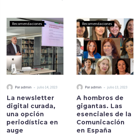
de junio de 2023, se
presentó la comunicación
“Twitter como espacio
Recomendaciones
Recomendaciones
para la deliberación sobre
información política: los
ciudadanos en la discusión
digital de la
#MocionDeCensura de
2023”, de Laura Alonso-
Muñoz y Andreu Casero-
Ripollés.
-
-
Por admin
julio 14, 2023
Por admin
julio 13, 2023
La newsletter
A hombros de
digital curada,
gigantas. Las
una opción
esenciales de la
periodística en
Comunicación
auge
en España