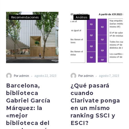
Recomendaciones
Análisis
-
-
Por admin
agosto 22, 2023
Por admin
agosto 7, 2023
Barcelona,
¿Qué pasará
biblioteca
cuando
Gabriel García
Clarivate ponga
Márquez: la
en un mismo
«mejor
ranking SSCI y
biblioteca del
ESCI?