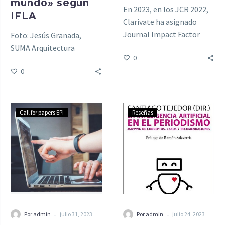
mundo» según
En 2023, en los JCR 2022,
IFLA
Clarivate ha asignado
Journal Impact Factor
Foto: Jesús Granada,
(JIF) a las revistas de las
SUMA Arquitectura
0
bases de datos A&HCI y
0
ESCI.
Call for papers EPI
Reseñas
-
-
Por admin
julio 31, 2023
Por admin
julio 24, 2023