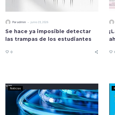
-
Por admin
junio 19, 2026
Se hace ya imposible detectar
¡
las trampas de los estudiantes
ah
0
Noticias