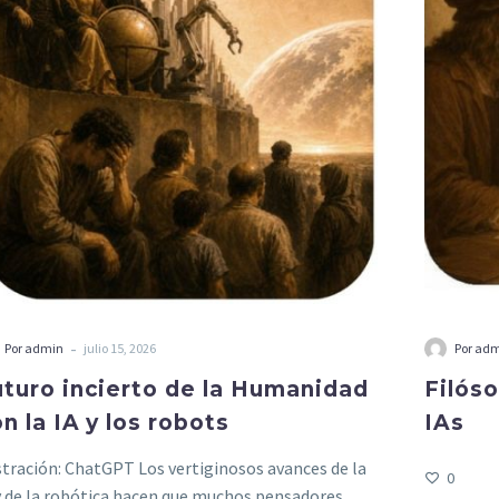
-
Por admin
julio 15, 2026
Por ad
turo incierto de la Humanidad
Filóso
n la IA y los robots
IAs
stración: ChatGPT Los vertiginosos avances de la
0
y de la robótica hacen que muchos pensadores,