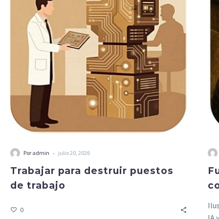
-
Por admin
julio 20, 2026
Trabajar para destruir puestos
Fu
de trabajo
co
Ilu
0
IA 