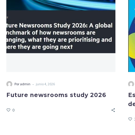
-
Por admin
junio 4, 2026
Future newsrooms study 2026
Es
d
0