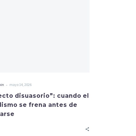
-
min
mayo 14, 2026
ecto disuasorio”: cuando el
dismo se frena antes de
carse