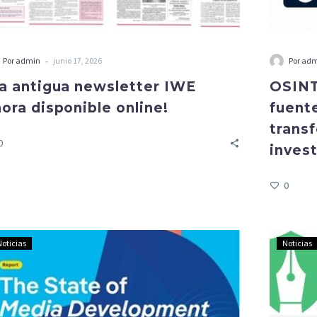
-
Por admin
junio 17, 2026
Por ad
La antigua newsletter IWE
OSINT:
ora disponible online!
fuent
trans
0
inves
0
Noticias
Noticias