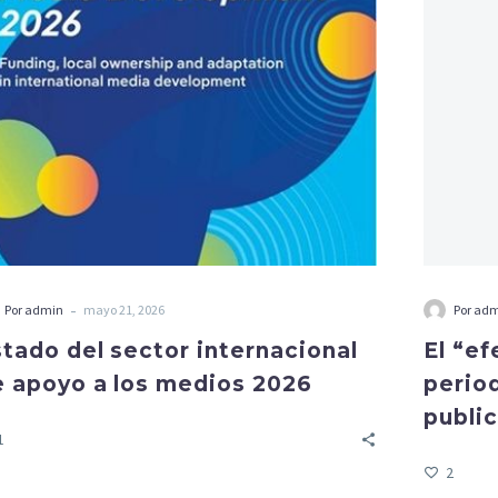
-
Por admin
mayo 21, 2026
Por ad
tado del sector internacional
El “ef
e apoyo a los medios 2026
perio
publi
1
2