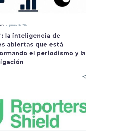
-
min
junio 16, 2026
 la inteligencia de
es abiertas que está
formando el periodismo y la
tigación