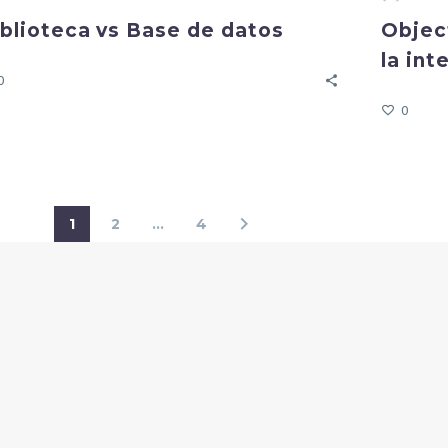
blioteca vs Base de datos
Objec
la int
0
0
1
2
…
4