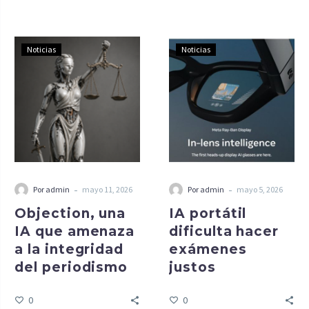
Noticias
Noticias
-
-
Por admin
mayo 11, 2026
Por admin
mayo 5, 2026
Objection, una
IA portátil
IA que amenaza
dificulta hacer
a la integridad
exámenes
del periodismo
justos
0
0