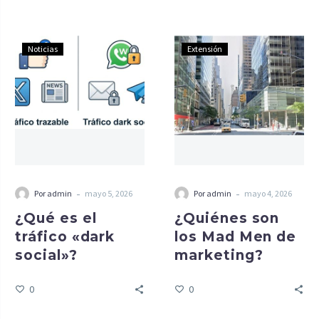
Noticias
Extensión
-
-
Por admin
mayo 5, 2026
Por admin
mayo 4, 2026
¿Qué es el
¿Quiénes son
tráfico «dark
los Mad Men de
social»?
marketing?
0
0