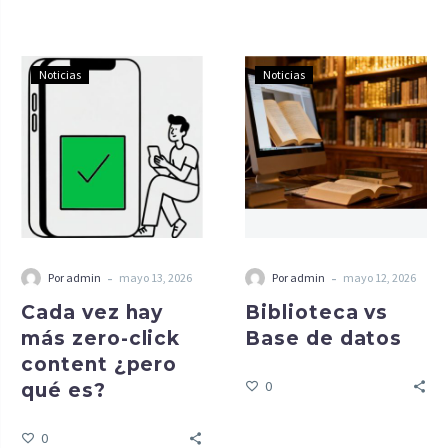
Noticias
Noticias
-
-
Por admin
mayo 13, 2026
Por admin
mayo 12, 2026
Cada vez hay
Biblioteca vs
más zero-click
Base de datos
content ¿pero
0
qué es?
0