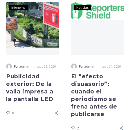
Infonomy
Noticias
-
-
Por admin
mayo 18, 2026
Por admin
mayo 14, 2026
Publicidad
El “efecto
exterior: De la
disuasorio”:
valla impresa a
cuando el
la pantalla LED
periodismo se
frena antes de
0
publicarse
2