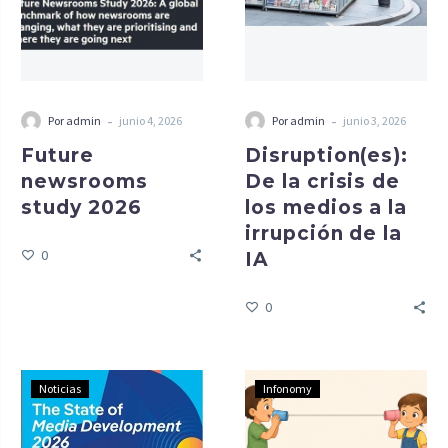
-
-
Por admin
junio 4, 2026
Por admin
junio 3, 2026
Future
Disruption(es):
newsrooms
De la crisis de
study 2026
los medios a la
irrupción de la
0
IA
0
Noticias
Infonomy