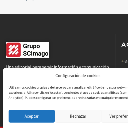
A
A
Una editorial para servir información y comunicación
científicas de calidad a la comunidad académica
C
Configuración de cookies
C
Utilizamos cookies propias y de terceros para analizar el tráfico de nuestra web y 
experiencia. Al hacer clic en 'Aceptar', consientes el uso de cookies analíticas (co
Analytics). Puedes configurar tus preferencias o rechazarlas en cualquier moment
P
Aceptar
Rechazar
Ver prefer