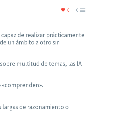


0
IA capaz de realizar prácticamente
de un ámbito a otro sin
obre multitud de temas, las IA
no «comprenden».
s largas de razonamiento o