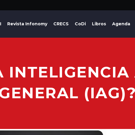
I
Revista Infonomy
CRECS
CoDi
Libros
Agenda
A INTELIGENCIA 
GENERAL (IAG)