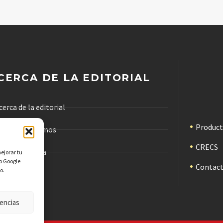
CERCA DE LA EDITORIAL
cerca de la editorial
Produc
ómo trabajamos
CRECS
ódigo de ética
mejorar tu
mo Google
Contac
o.
ublicidad
encias