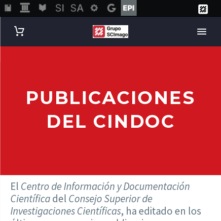
PUBLICACIONES
DEL CINDOC
El
Centro de Información y Documentación
Científica
del
Consejo Superior de
Investigaciones Científicas
, ha editado en los