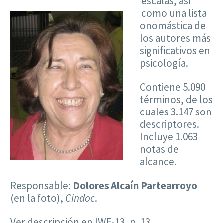
escalas, así
como una lista
onomástica de
los autores más
significativos en
psicología.
Contiene 5.090
términos, de los
cuales 3.147 son
descriptores.
Incluye 1.063
notas de
alcance.
Responsable:
Dolores Alcaín Partearroyo
(en la foto),
Cindoc
.
Ver descripción en IWE-13, p. 13.