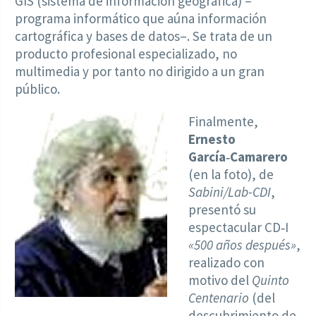
GIS (sistema de información geográfica) –
programa informático que aúna información
cartográfica y bases de datos–. Se trata de un
producto profesional especializado, no
multimedia y por tanto no dirigido a un gran
público.
Finalmente,
Ernesto
García‑Camarero
(en la foto), de
Sabini/Lab-CDI
,
presentó su
espectacular CD‑I
«500 años después»
,
realizado con
motivo del
Quinto
Centenario
(del
descubrimiento de