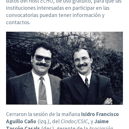
datos del host
ECHO
, de uso gratuito, para que las
instituciones interesadas en participar en las
convocatorias puedan tener información y
contactos.
Cerraron la sesión de la mañana
Isidro Francisco
Aguillo Caño
(izq.), del
Cindoc/CSIC
, y
Jaime
Tascón Casals
(der.), gerente de la
Asociación