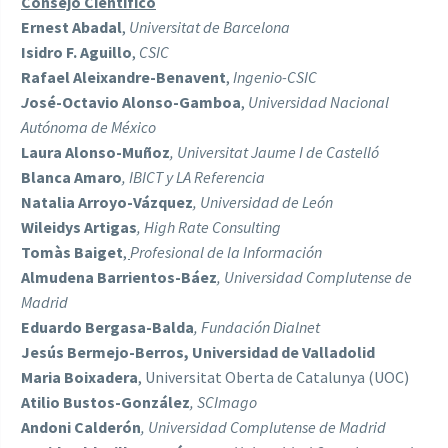
Consejo Científico
Ernest Abadal
,
Universitat de Barcelona
Isidro F. Aguillo
,
CSIC
Rafael Aleixandre-Benavent
,
Ingenio-CSIC
J
osé-Octavio Alonso-Gamboa
,
Universidad Nacional
Autónoma de México
Laura Alonso-Muñoz
, Universitat Jaume I de Castelló
Blanca Amaro
, IBICT y LA Referencia
Natalia Arroyo-Vázquez
, Universidad de León
Wileidys Artigas
, High Rate Consulting
Tomàs Baiget
,
Profesional de la Información
Almudena Barrientos-Báez
, Universidad Complutense de
Madrid
Eduardo Bergasa-Balda
, Fundación Dialnet
Jesús Bermejo-Berros, Universidad de Valladolid
Maria Boixadera
, Universitat Oberta de Catalunya (UOC)
Atilio Bustos-González
, SCImago
Andoni Calderón
, Universidad Complutense de Madrid