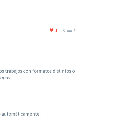



1
os trabajos con formatos distintos o
copus
:
 automáticamente: