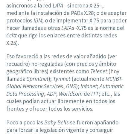
asíncronos a la red
LATA
–síncrona X.25–,
mediante la instalación de PADs X.28; o de aceptar
protocolos
IBM
; o de implementar X.75 para poder
hacer llamadas a otras
LATA
s -X.75 es la norma del
Ccitt
que rige los enlaces entre distintas redes
X.25).
Eso favoreció a las redes de valor añadido (ver
recuadro) no-reguladas (con precios y ámbito
geográfico libres) existentes como
Telenet
(hoy
llamada
Sprintnet
);
Tymnet
(actualmente
MCI/BT-
Global Network Services
,
GNS
);
Infonet
;
Automatic
Data Processing
,
ADP
;
Worldcom
de
ITT
; etc., las
cuales podían actuar libremente en todos los
frentes y ofrecer todos los servicios.
Poco a poco las
Baby Bells
se fueron apañando
para forzar la legislación vigente y conseguir