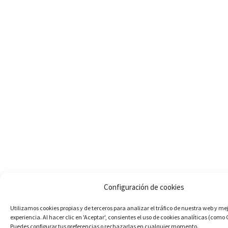
Configuración de cookies
Utilizamos cookies propias y de terceros para analizar el tráfico de nuestra web y me
experiencia. Al hacer clic en 'Aceptar', consientes el uso de cookies analíticas (como 
Puedes configurar tus preferencias o rechazarlas en cualquier momento.