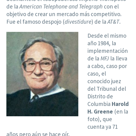
de la
American Telephone and Telegraph
con el
objetivo de crear un mercado más competitivo.
Fue el famoso despojo (
divestidure
) de la
AT&T
.
Desde el mismo
año 1984, la
implementación
de la
MFJ
la lleva
a cabo, caso por
caso, el
conocido juez
del Tribunal del
Distrito de
Columbia
Harold
H. Greene
(en la
foto), que
cuenta ya 71
años pero aún se hace oír.