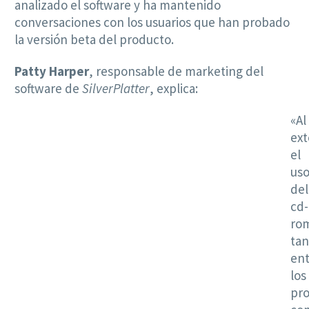
analizado el software y ha mantenido
conversaciones con los usuarios que han probado
la versión beta del producto.
Patty Harper
, responsable de marketing del
software de
SilverPlatter
, explica:
«Al
ex
el
us
del
cd-
ro
tan
ent
los
pro