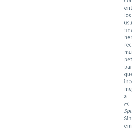
co
ent
los
usu
fin
he
rec
mu
pet
par
qu
in
me
a
PC-
Spi
Sin
em