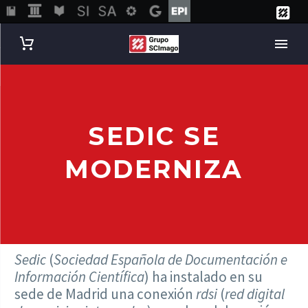
SEDIC SE
MODERNIZA
Sedic
(
Sociedad Española de Documentación e
Información Científica
) ha instalado en su
sede de Madrid una conexión
rdsi
(
red digital