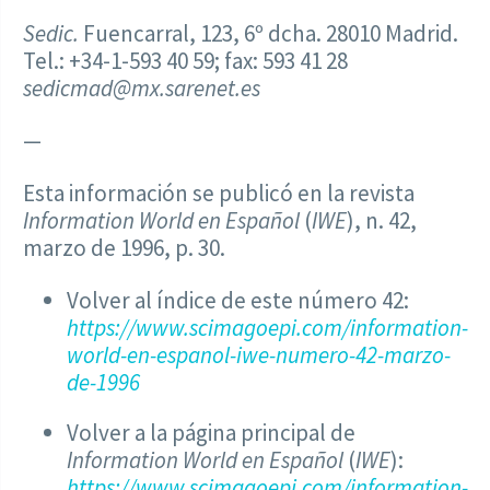
Sedic.
Fuencarral, 123, 6º dcha. 28010 Madrid.
Tel.: +34-1-593 40 59; fax: 593 41 28
sedicmad@mx.sarenet.es
—
Esta información se publicó en la revista
Information World en Español
(
IWE
), n. 42,
marzo de 1996, p. 30.
Volver al índice de este número 42:
https://www.scimagoepi.com/information-
world-en-espanol-iwe-numero-42-marzo-
de-1996
Volver a la página principal de
Information World en Español
(
IWE
):
https://www.scimagoepi.com/information-