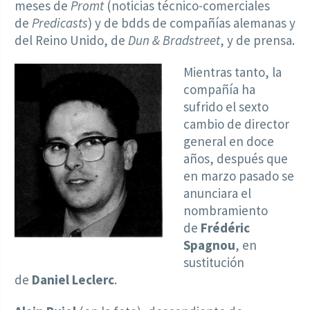
meses de
Promt
(noticias técnico-comerciales
de
Predicasts
) y de bdds de compañías alemanas y
del Reino Unido, de
Dun & Bradstreet
, y de prensa.
Mientras tanto, la
compañía ha
sufrido el sexto
cambio de director
general en doce
años, después que
en marzo pasado se
anunciara el
nombramiento
de
Frédéric
Spagnou
, en
sustitución
de
Daniel Leclerc
.