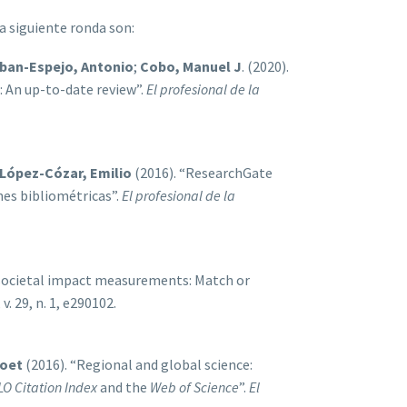
la siguiente ronda son:
ban-Espejo, Antonio
;
Cobo, Manuel J
. (2020).
: An up-to-date review”.
El profesional de la
López-Cózar, Emilio
(2016). “ResearchGate
nes bibliométricas”.
El profesional de la
 societal impact measurements: Match or
, v. 29, n. 1, e290102.
Loet
(2016). “Regional and global science:
LO
Citation
Index
and the
Web of Science
”.
El