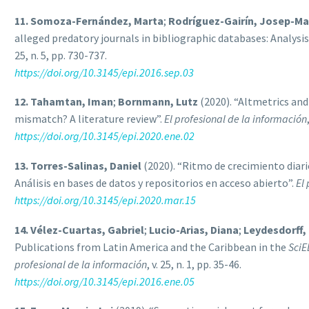
11. Somoza-Fernández, Marta
;
Rodríguez-Gairín, Josep-M
alleged predatory journals in bibliographic databases: Analysis o
25, n. 5, pp. 730-737.
https://doi.org/10.3145/epi.2016.sep.03
12. Tahamtan, Iman
;
Bornmann, Lutz
(2020). “Altmetrics an
mismatch? A literature review”.
El profesional de la información
https://doi.org/10.3145/epi.2020.ene.02
13. Torres-Salinas, Daniel
(2020). “Ritmo de crecimiento diario
Análisis en bases de datos y repositorios en acceso abierto”.
El
https://doi.org/10.3145/epi.2020.mar.15
14. Vélez-Cuartas, Gabriel
;
Lucio-Arias, Diana
;
Leydesdorff,
Publications from Latin America and the Caribbean in the
SciE
profesional de la información
, v. 25, n. 1, pp. 35-46.
https://doi.org/10.3145/epi.2016.ene.05