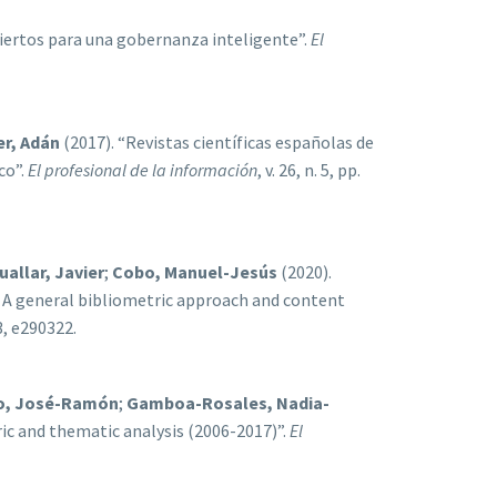
iertos para una gobernanza inteligente”.
El
er, Adán
(2017). “Revistas científicas españolas de
co”.
El profesional de la información
, v. 26, n. 5, pp.
uallar, Javier
;
Cobo, Manuel-Jesús
(2020).
9: A general bibliometric approach and content
. 3, e290322.
o, José-Ramón
;
Gamboa-Rosales, Nadia-
ric and thematic analysis (2006-2017)”.
El