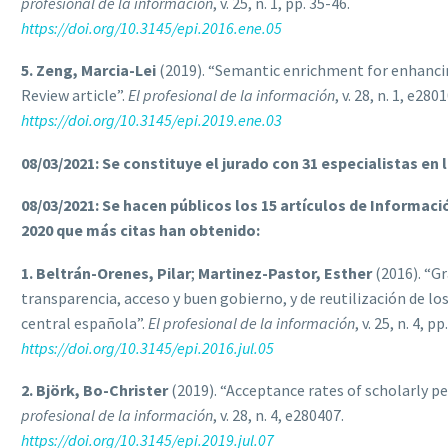
profesional de la información
, v. 25, n. 1, pp. 35-46.
https://doi.org/10.3145/epi.2016.ene.05
5. Zeng, Marcia-Lei
(2019). “Semantic enrichment for enhanci
Review article”.
El profesional de la información
, v. 28, n. 1, e280
https://doi.org/10.3145/epi.2019.ene.03
08/03/2021: Se constituye el jurado con 31 especialistas en l
08/03/2021: Se hacen públicos los 15 artículos de Informac
2020 que más citas han obtenido:
1. Beltrán-Orenes, Pilar
;
Martinez-Pastor, Esther
(2016). “G
transparencia, acceso y buen gobierno, y de reutilización de lo
central española”.
El profesional de la información
, v. 25, n. 4, p
https://doi.org/10.3145/epi.2016.jul.05
2. Björk, Bo-Christer
(2019). “Acceptance rates of scholarly pee
profesional de la información
, v. 28, n. 4, e280407.
https://doi.org/10.3145/epi.2019.jul.07