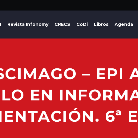
I
Revista Infonomy
CRECS
CoDi
Libros
Agenda
SCIMAGO – EPI 
LO EN INFORM
NTACIÓN. 6ª 