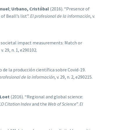
anuel
;
Urbano, Cristóbal
(2016). “Presence of
f Beall’s list”.
El profesional de la información
, v.
d societal impact measurements: Match or
, v. 29, n. 1, e290102.
 de la producción científica sobre Covid-19.
 profesional de la información
, v. 29, n. 2, e290215.
 Loet
(2016). “Regional and global science:
LO
Citation
Index
and the
Web of Science
”.
El