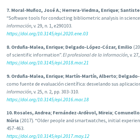
7. Moral-Muñoz, José A.
;
Herrera-Viedma, Enrique
;
Santiste
“Software tools for conducting bibliometric analysis in science
información
, v. 29, n. 1, e290103.
https://doi.org/10.3145/epi.2020.ene.03
8. Orduña-Malea, Enrique
;
Delgado-López-Cózar, Emilio
(20
of scientific information”.
El profesional de la información
, v. 27
https://doi.org/10.3145/epi.2018.mar.21
9. Orduña-Malea, Enrique
;
Martín-Martín, Alberto
;
Delgado-
como fuente de evaluación científica: desvelando sus aplicacio
información
, v. 25, n. 2, pp. 303-310.
https://doi.org/10.3145/epi.2016.mar.18
10. Rosales, Andrea
;
Fernández-Ardèvol, Mireia
;
Comunello,
Núria
(2017). “Older people and smartwatches, initial experien
457-463.
https://doi.org/10.3145/epi.2017.may.12