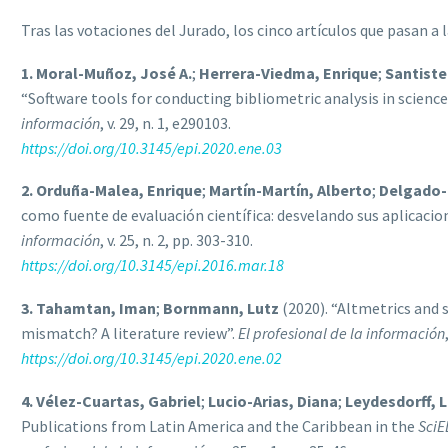
Tras las votaciones del Jurado, los cinco artículos que pasan a 
1. Moral-Muñoz, José A.
;
Herrera-Viedma, Enrique
;
Santiste
“Software tools for conducting bibliometric analysis in science
información
, v. 29, n. 1, e290103.
https://doi.org/10.3145/epi.2020.ene.03
2. Orduña-Malea, Enrique
;
Martín-Martín, Alberto
;
Delgado-
como fuente de evaluación científica: desvelando sus aplicacio
información
, v. 25, n. 2, pp. 303-310.
https://doi.org/10.3145/epi.2016.mar.18
3. Tahamtan, Iman
;
Bornmann, Lutz
(2020). “Altmetrics and
mismatch? A literature review”.
El profesional de la información
https://doi.org/10.3145/epi.2020.ene.02
4. Vélez-Cuartas, Gabriel
;
Lucio-Arias, Diana
;
Leydesdorff, 
Publications from Latin America and the Caribbean in the
SciE