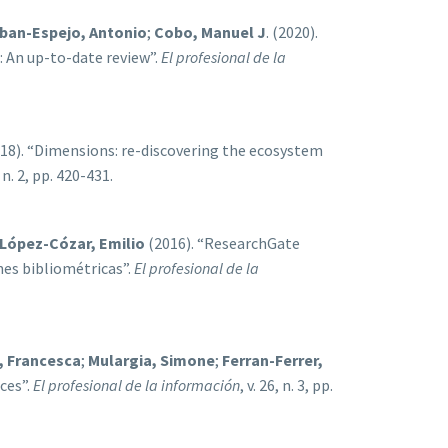
ban-Espejo, Antonio
;
Cobo, Manuel J
. (2020).
: An up-to-date review”.
El profesional de la
18). “Dimensions: re-discovering the ecosystem
, n. 2, pp. 420-431.
López-Cózar, Emilio
(2016). “ResearchGate
nes bibliométricas”.
El profesional de la
 Francesca
;
Mulargia, Simone
;
Ferran-Ferrer,
ces”.
El profesional de la información
, v. 26, n. 3, pp.