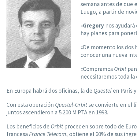
semana antes de que e
Luego, a partir de nov
«
Gregory
nos ayudará e
hay planes para ponerle
«De momento los dos h
conocer una nueva inte
«Compramos
Orbit
para
necesitaremos toda la 
En Europa habrá dos oficinas, la de
Questel
en París y
Con esta operación
Questel-Orbit
se convierte en el l
juntos ascendieron a 5.200 M PTA en 1993.
Los beneficios de
Orbit
proceden sobre todo de Europ
francesa
France Telecom
, obtiene el 60% de sus ingr