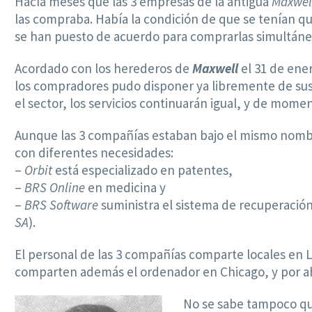
Hacía meses que las 3 empresas de la antigua
Maxwel
las compraba. Había la condición de que se tenían qu
se han puesto de acuerdo para comprarlas simultán
Acordado con los herederos de
Maxwell
el 31 de ene
los compradores pudo disponer ya libremente de sus 
el sector, los servicios continuarán igual, y de mome
Aunque las 3 compañías estaban bajo el mismo nom
con diferentes necesidades:
–
Orbit
está especializado en patentes,
–
BRS Online
en medicina y
–
BRS Software
suministra el sistema de recuperació
SA
).
El personal de las 3 compañías comparte locales en L
comparten además el ordenador en Chicago, y por aho
No se sabe tampoco q