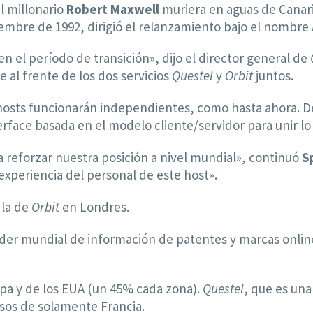
l millonario
Robert Maxwell
muriera en aguas de Canari
iembre de 1992, dirigió el relanzamiento bajo el nombre
n el período de transición», dijo el director general de
 al frente de los dos servicios
Questel
y
Orbit
juntos.
osts funcionarán independientes, como hasta ahora. D
rface basada en el modelo cliente/servidor para unir l
 reforzar nuestra posición a nivel mundial», continuó
S
experiencia del personal de este host».
 la de
Orbit
en Londres.
íder mundial de información de patentes y marcas online
a y de los EUA (un 45% cada zona).
Questel
, que es una
esos de solamente Francia.