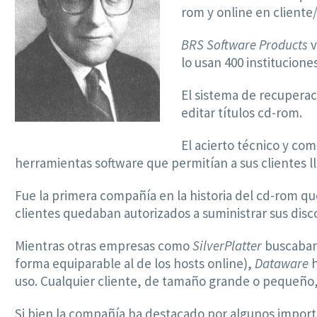
rom y online en cliente
BRS Software Products
v
lo usan 400 institucione
El sistema de recupera
editar títulos cd-rom.
El acierto técnico y co
herramientas software que permitían a sus clientes ll
Fue la primera compañía en la historia del cd-rom qu
clientes quedaban autorizados a suministrar sus disc
Mientras otras empresas como
SilverPlatter
buscaban 
forma equiparable al de los hosts online),
Dataware
h
uso. Cualquier cliente, de tamaño grande o pequeño
Si bien la compañía ha destacado por algunos import