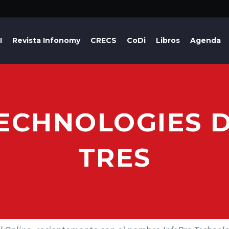
I
Revista Infonomy
CRECS
CoDi
Libros
Agenda
ECHNOLOGIES D
TRES