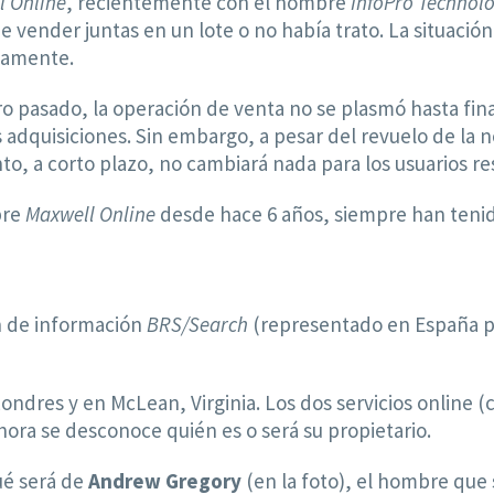
l Online
, recientemente con el nombre
InfoPro Technol
e vender juntas en un lote o no había trato. La situaci
eamente.
ro pasado, la operación de venta no se plasmó hasta fin
adquisiciones. Sin embargo, a pesar del revuelo de la 
nto, a corto plazo, no cambiará nada para los usuarios re
bre
Maxwell Online
desde hace 6 años, siempre han tenid
n de información
BRS/Search
(representado en España 
ondres y en McLean, Virginia. Los dos servicios online 
ra se desconoce quién es o será su propietario.
ué será de
Andrew Gregory
(en la foto), el hombre que