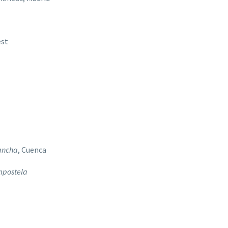
est
Mancha
, Cuenca
mpostela