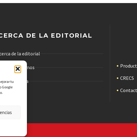
CERCA DE LA EDITORIAL
cerca de la editorial
Produc
ómo trabajamos
CRECS
ódigo de ética
mejorar tu
mo Google
Contac
o.
ublicidad
encias