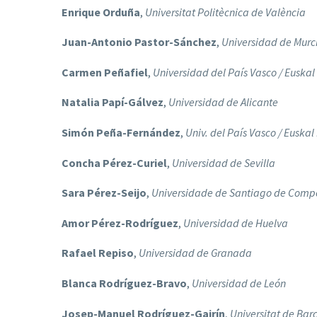
Enrique Orduña
,
Universitat Politècnica de València
Juan-Antonio Pastor-Sánchez
,
Universidad de Murc
Carmen Peñafiel
,
Universidad del País Vasco
/ Euskal
Natalia Papí-Gálvez
,
Universidad de Alicante
Simón Peña-Fernández
,
Univ. del País Vasco / Euskal
Concha Pérez-Curiel
,
Universidad de Sevilla
Sara Pérez-Seijo
,
Universidade de Santiago de Comp
Amor Pérez-Rodríguez
,
Universidad de Huelva
Rafael Repiso
,
Universidad de Granada
Blanca Rodríguez-Bravo
,
Universidad de León
Josep-Manuel Rodríguez-Gairín
,
Universitat de Bar