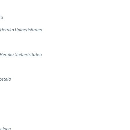
ia
 Herriko Unibertsitatea
 Herriko Unibertsitatea
ostela
celona