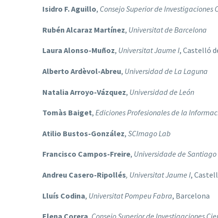
Isidro F. Aguillo
,
Consejo Superior de Investigaciones C
Rubén Alcaraz Martínez
,
Universitat de Barcelona
Laura Alonso-Muñoz
,
Universitat Jaume I
, Castelló d
Alberto Ardèvol-Abreu
,
Universidad de La Laguna
Natalia Arroyo-Vázquez
,
Universidad de León
Tomàs Baiget
,
Ediciones Profesionales de la Informac
Atilio Bustos-González
,
SCImago Lab
Francisco Campos-Freire
,
Universidade de Santiago
Andreu Casero-Ripollés
, Universitat Jaume I
, Castel
Lluís Codina
,
Universitat Pompeu Fabra
, Barcelona
Elena Corera
,
Consejo Superior de Investigaciones Cien