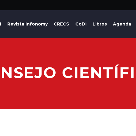
I
Revista Infonomy
CRECS
CoDi
Libros
Agenda
NSEJO CIENTÍF