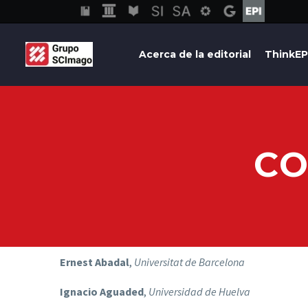
Acerca de la editorial
ThinkEP
CO
Ernest Abadal
,
Universitat de Barcelona
Ignacio Aguaded
,
Universidad de Huelva