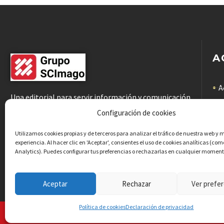
A
A
Una editorial para servir información y comunicación
científicas de calidad a la comunidad académica
C
Configuración de cookies
C
Utilizamos cookies propias y de terceros para analizar el tráfico de nuestra web y 
experiencia. Al hacer clic en 'Aceptar', consientes el uso de cookies analíticas (co
Analytics). Puedes configurar tus preferencias o rechazarlas en cualquier moment
P
Aceptar
Rechazar
Ver prefer
Política de cookies