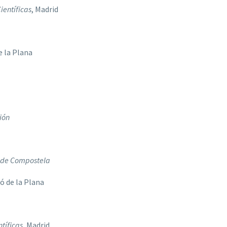
ientíficas
, Madrid
e la Plana
ión
 de Compostela
ló de la Plana
tíficas
, Madrid