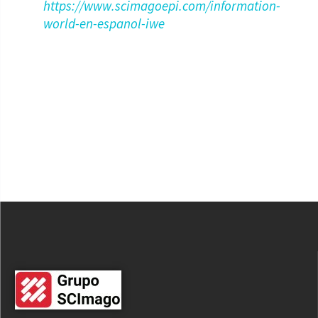
https://www.scimagoepi.com/information-
world-en-espanol-iwe