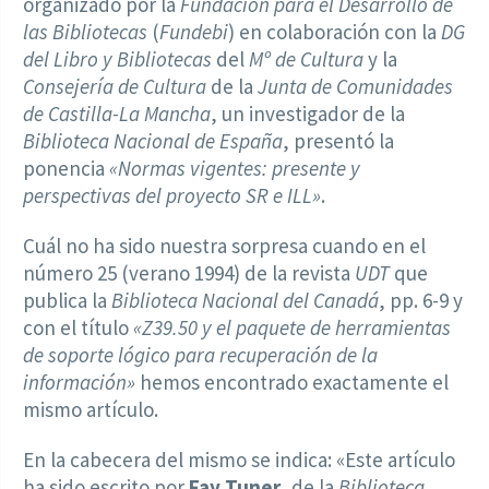
organizado por la
Fundación para el Desarrollo de
las Bibliotecas
(
Fundebi
) en colaboración con la
DG
del Libro y Bibliotecas
del
Mº de Cultura
y la
Consejería de Cultura
de la
Junta de Comunidades
de Castilla-La Mancha
, un investigador de la
Biblioteca Nacional de España
, presentó la
ponencia
«Normas vigentes: presente y
perspectivas del proyecto SR e ILL»
.
Cuál no ha sido nuestra sorpresa cuando en el
número 25 (verano 1994) de la revista
UDT
que
publica la
Biblioteca Nacional del Canadá
, pp. 6-9 y
con el título
«Z39.50 y el paquete de herramientas
de soporte lógico para recuperación de la
información»
hemos encontrado exactamente el
mismo artículo.
En la cabecera del mismo se indica: «Este artículo
ha sido escrito por
Fay Tuner
, de la
Biblioteca