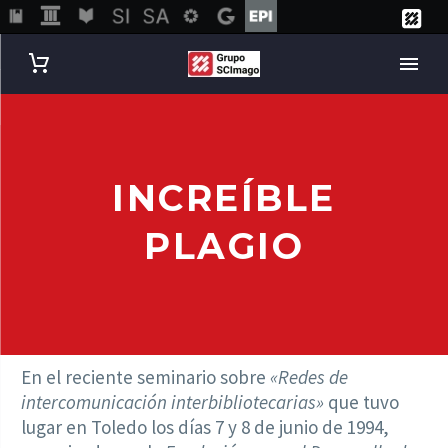
INCREÍBLE
PLAGIO
En el reciente seminario sobre
«Redes de
intercomunicación interbibliotecarias»
que tuvo
lugar en Toledo los días 7 y 8 de junio de 1994,