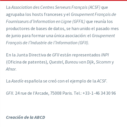
La
Association des Centres Serveurs Français (ACSF)
que
agrupaba los hosts franceses y el
Groupement Français de
Fournisseurs d’Information en Ligne (GFFIL)
que reunía los
productores de bases de datos, se han unido el pasado mes
de junio para formar una única asociación: el
Groupement
Français de l’Industrie de l’Information (GFII)
.
En la Junta Directiva de
GFII
están representados
INPI
(Oficina de patentes),
Questel
,
Bureau van Dijk
,
Sicomm
y
Afnor
.
La
Asedíe
española se creó con el ejemplo de la
ACSF
.
GFII.
24 rue de l’Arcade, 75008 Paris. Tel.: +33-1-46 34 30 96
Creación de la ABCD