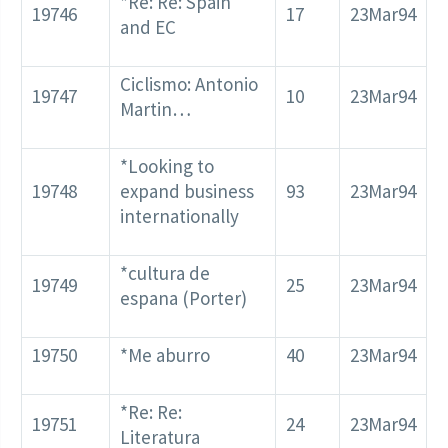
*Re: Re: Spain
19746
17
23Mar94
and EC
Ciclismo: Antonio
19747
10
23Mar94
Martin…
*Looking to
19748
expand business
93
23Mar94
internationally
*cultura de
19749
25
23Mar94
espana (Porter)
19750
*Me aburro
40
23Mar94
*Re: Re:
19751
24
23Mar94
Literatura