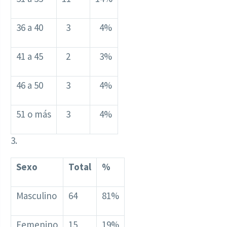
36 a 40
3
4%
41 a 45
2
3%
46 a 50
3
4%
51 o más
3
4%
3.
Sexo
Total
%
Masculino
64
81%
Femenino
15
19%