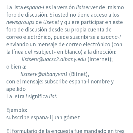
La lista
espana-l
es la versión
listserver
del mismo
foro de discusión. Si usted no tiene acceso a los
newsgroups
de
Usenet
y quiere participar en este
foro de discusión desde su propia cuenta de
correo electrónico, puede suscribirse a
espana-l
enviando un mensaje de correo electrónico (con
la línea del «subject» en blanco) a la dirección:
listserv@uacsc2.albany.edu
(Internet);
o bien a:
listserv@albanyvm1
(Bitnet),
con el mensaje: subscribe espana-l nombre y
apellido
La letra
l
significa
list
.
Ejemplo:
subscribe espana-l juan gómez
El formulario de la encuesta fue mandado en tres