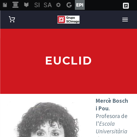
EUCLID
Mercè Bosch
i Pou
.
Profesora de
l’
Escola
Universitària