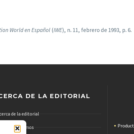
tion World en Español
(
IWE
), n. 11, febrero de 1993, p. 6.
CERCA DE LA EDITORIAL
cerca de la editorial
Produc
ómo trabajamos