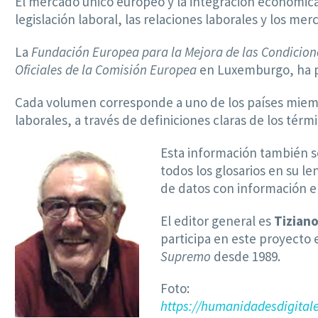
El mercado único europeo y la integración económica
legislación laboral, las relaciones laborales y los m
La
Fundación Europea para la Mejora de las Condicione
Oficiales de la Comisión Europea
en Luxemburgo, ha p
Cada volumen corresponde a uno de los países miembro
laborales, a través de definiciones claras de los térm
Esta información también s
todos los glosarios en su le
de datos con información e
El editor general es
Tizian
participa en este proyecto 
Supremo
desde 1989.
Foto:
https://humanidadesdigital