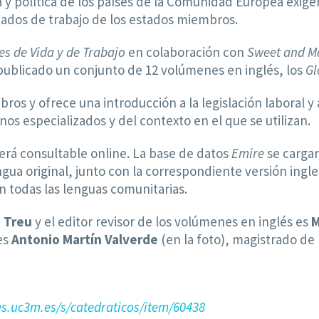
 y política de los países de la Comunidad Europea exig
ercados de trabajo de los estados miembros.
s de Vida y de Trabajo
en colaboración con
Sweet and M
ublicado un conjunto de 12 volúmenes en inglés, los
Gl
s y ofrece una introducción a la legislación laboral y 
inos especializados y del contexto en el que se utilizan.
erá consultable online. La base de datos
Emire
se cargar
ngua original, junto con la correspondiente versión ingle
n todas las lenguas comunitarias.
o Treu
y el editor revisor de los volúmenes en inglés es
M
es
Antonio Martín Valverde
(en la foto), magistrado de
es.uc3m.es/s/catedraticos/item/60438