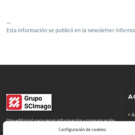
—
Esta información se publicó en la newsletter
Informa
A
A
Una editorial para servir información y comunicación
científicas de calidad a la comunidad académica
C
Configuración de cookies