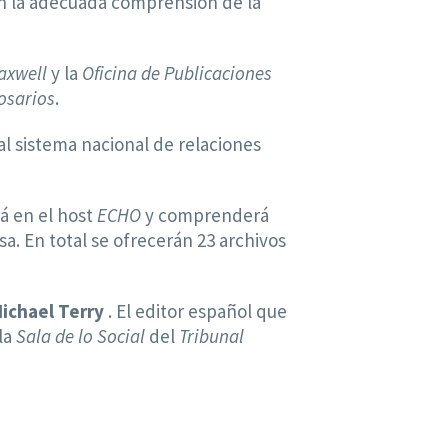
en la adecuada comprensión de la
axwell
y la
Oficina de Publicaciones
osarios
.
al sistema nacional de relaciones
á en el host
ECHO
y comprenderá
sa. En total se ofrecerán 23 archivos
ichael Terry
. El editor español que
 la
Sala de lo Social
del
Tribunal