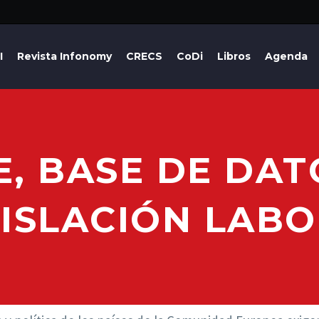
I
Revista Infonomy
CRECS
CoDi
Libros
Agenda
E, BASE DE DAT
ISLACIÓN LAB