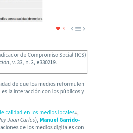



3
Indicador de Compromiso Social (ICS)
ción
, v. 33, n. 2, e330219.
esidad de que los medios reformulen
s la interacción con los públicos y
e calidad en los medios locales
«,
Rey Juan Carlos
),
Manuel Garrido-
laciones de los medios digitales con