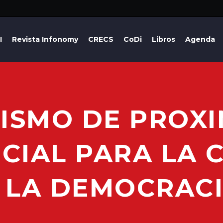
I
Revista Infonomy
CRECS
CoDi
Libros
Agenda
DISMO DE PROXI
NCIAL PARA LA
 LA DEMOCRAC