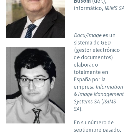
Busom
(der.),
informático,
I&IMS SA
Docu/Image
es un
sistema de GED
(gestor electrónico
de documentos)
elaborado
totalmente en
España por la
empresa
Information
& Image Management
Systems SA
(
I&IMS
SA
).
En su número de
septiembre pasado,