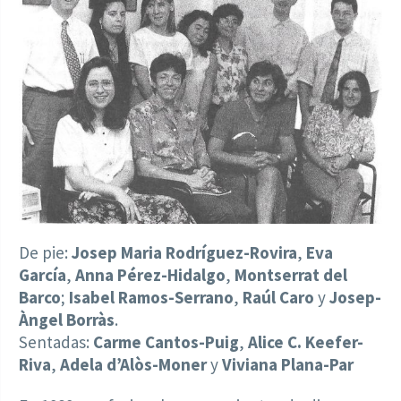
De pie:
Josep Maria Rodríguez-Rovira
,
Eva
García
,
Anna Pérez-Hidalgo
,
Montserrat del
Barco
;
Isabel Ramos-Serrano
,
Raúl Caro
y
Josep-
Àngel Borràs
.
Sentadas:
Carme Cantos-Puig
,
Alice C. Keefer-
Riva
,
Adela d’Alòs-Moner
y
Viviana Plana-Par