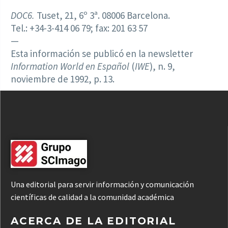
DOC6.
Tuset, 21, 6º 3ª. 08006 Barcelona.
Tel.: +34-3-414 06 79; fax: 201 63 57
—
Esta información se publicó en la newsletter
Information World en Español
(
IWE
), n. 9,
noviembre de 1992, p. 13.
Una editorial para servir información y comunicación
científicas de calidad a la comunidad académica
ACERCA DE LA EDITORIAL