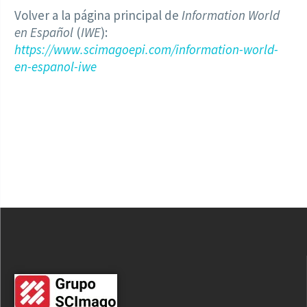
Volver a la página principal de
Information World
en Español
(
IWE
):
https://www.scimagoepi.com/information-world-
en-espanol-iwe