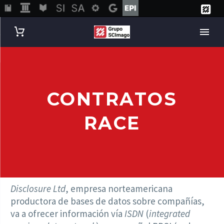
CONTRATOS
RACE
Disclosure Ltd
, empresa norteamericana
productora de bases de datos sobre compañías,
va a ofrecer información vía
ISDN
(
integrated