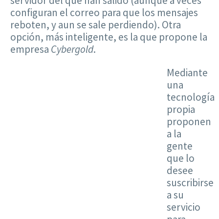
servidor del que han salido (aunque a veces
configuran el correo para que los mensajes
reboten, y aun se sale perdiendo). Otra
opción, más inteligente, es la que propone la
empresa
Cybergold
.
Mediante
una
tecnología
propia
proponen
a la
gente
que lo
desee
suscribirse
a su
servicio