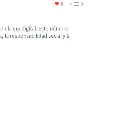



0
n la era digital. Este número
 la responsabilidad social y la