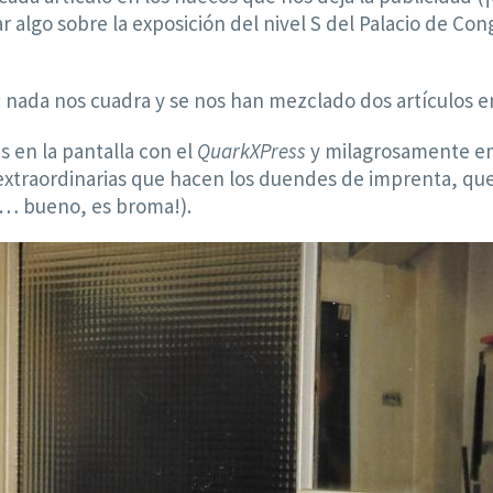
car algo sobre la exposición del nivel S del Palacio de C
la: nada nos cuadra y se nos han mezclado dos artículos 
 en la pantalla con el
QuarkXPress
y milagrosamente emp
as extraordinarias que hacen los duendes de imprenta, q
e… bueno, es broma!).