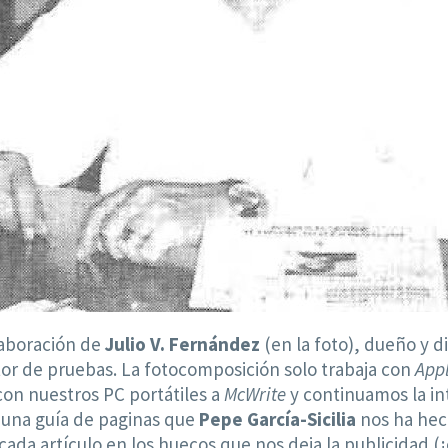
laboración de
Julio
V.
Fernández
(en la foto), dueño y d
tor de pruebas. La fotocomposición solo trabaja con
App
con nuestros PC portátiles a
McWrite
y continuamos la in
n una guía de paginas que
Pepe García-Sicilia
nos ha hech
ada artículo en los huecos que nos deja la publicidad 