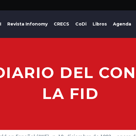
I
Revista Infonomy
CRECS
CoDi
Libros
Agenda
DIARIO DEL CO
LA FID