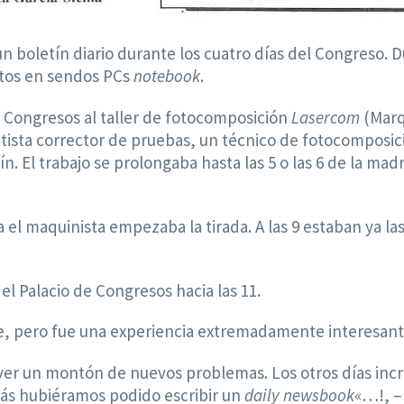
n boletín diario durante los cuatro días del Congreso. D
xtos en sendos PCs
notebook
.
de Congresos al taller de fotocomposición
Lasercom
(Marq
tista corrector de pruebas, un técnico de fotocomposi
tín. El trabajo se prolongaba hasta las 5 o las 6 de la m
 el maquinista empezaba la tirada. A las 9 estaban ya las
 el Palacio de Congresos hacia las 11.
e, pero fue una experiencia extremadamente interesa
olver un montón de nuevos problemas. Los otros días i
 más hubiéramos podido escribir un
daily newsbook
«…!, –