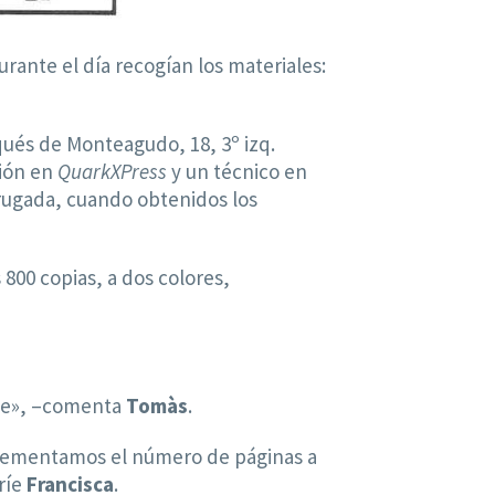
urante el día recogían los materiales:
ués de Monteagudo, 18, 3º izq.
ción en
QuarkXPress
y un técnico en
adrugada, cuando obtenidos los
 800 copias, a dos colores,
nte», –comenta
Tomàs
.
ncrementamos el número de páginas a
ríe
Francisca
.