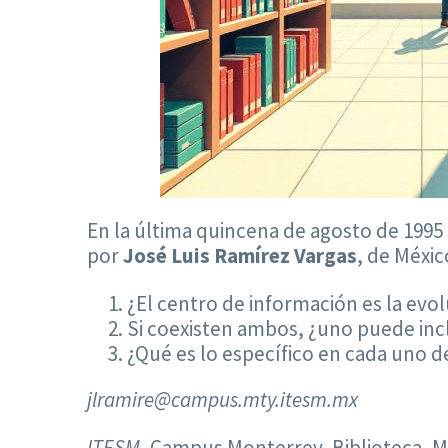
En la última quincena de agosto de 1995 s
por
José Luis Ramírez Vargas
, de Méxic
¿El centro de información es la evol
Si coexisten ambos, ¿uno puede incl
¿Qué es lo específico en cada uno d
jlramire@campus.mty.itesm.mx
ITESM
, Campus Monterrey, Biblioteca, M