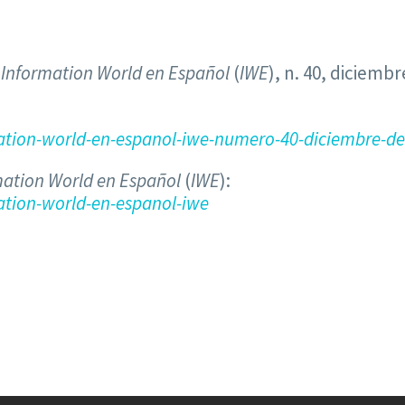
a
Information World en Español
(
IWE
), n. 40, diciemb
tion-world-en-espanol-iwe-numero-40-diciembre-de
mation World en Español
(
IWE
):
tion-world-en-espanol-iwe