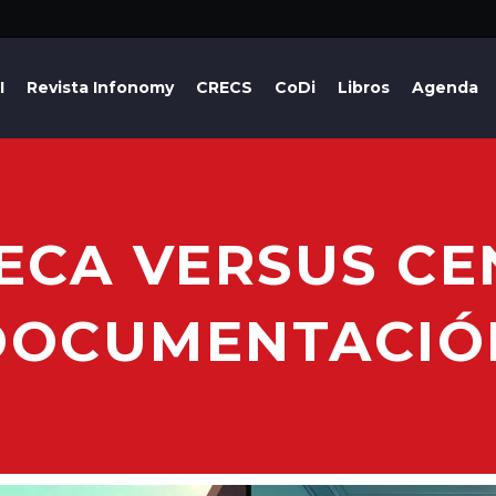
I
Revista Infonomy
CRECS
CoDi
Libros
Agenda
TECA VERSUS CE
DOCUMENTACIÓ