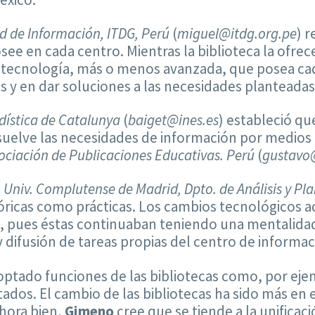
d de Información, ITDG, Perú
(
miguel@itdg.org.pe
) 
see en cada centro. Mientras la biblioteca la ofrec
a tecnología, más o menos avanzada, que posea cada
 en dar soluciones a las necesidades planteadas 
adística de Catalunya
(
baiget@ines.es
) estableció qu
esuelve las necesidades de información por medios
ociación de Publicaciones Educativas. Perú
(
gustavo
,
Univ. Complutense de Madrid, Dpto. de Análisis y Pla
eóricas como prácticas. Los cambios tecnológicos a
s, pues éstas continuaban teniendo una mentalidad 
y difusión de tareas propias del centro de informac
doptado funciones de las bibliotecas como, por eje
ados. El cambio de las bibliotecas ha sido más en e
Ahora bien,
Gimeno
cree que se tiende a la unifica