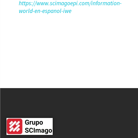
https://www.scimagoepi.com/information-
world-en-espanol-iwe