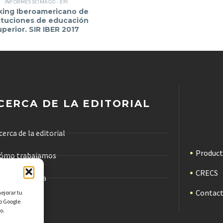
INFORMES SCIMAGO - EPI
king Iberoamericano de
ituciones de educación
uperior. SIR IBER 2017
CERCA DE LA EDITORIAL
cerca de la editorial
Produc
ómo trabajamos
CRECS
ódigo de ética
Contac
mejorar tu
ublicidad
mo Google
o.