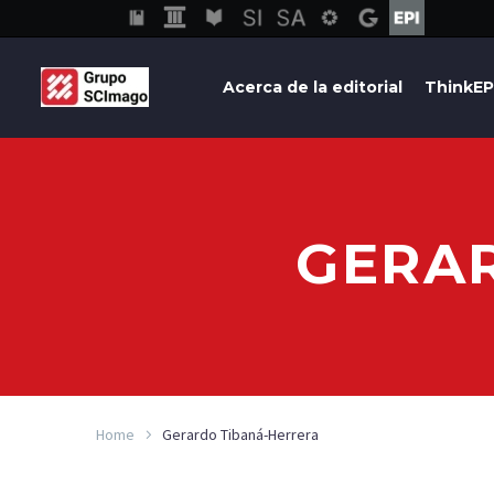
Acerca de la editorial
ThinkEP
GERA
Home
Gerardo Tibaná-Herrera