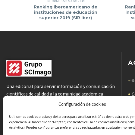
INFORMES SCIMAGO - EPI
Ranking Iberoamericano de
Ran
instituciones de educación
inst
superior 2019 (SIR Iber)
s
A
A
Una editorial para servir información y comunicación
científicas de calidad a la comunidad académica
C
Configuración de cookies
C
Utilizamos cookies propias y de terceros para analizar el tráfico de nuestra web y 
P
experiencia. Al hacer clic en 'Aceptar', consientes el uso de cookies analíticas (co
Analytics). Puedes configurar tus preferencias o rechazarlas en cualquier moment