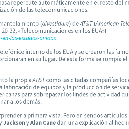
llí pasa repercute automáticamente en el resto de
ización de las telecomunicaciones.
smantelamiento (
divestidure
) de
AT&T
(
American Tel
p. 20-22, «Telecomunicaciones en los EUA»)
en-los-estados-unidos
telefónico interno de los EUA y se crearon las fam
orcionaran en su lugar. De esta forma se rompía e
nto la propia
AT&T
como las citadas compañías loca
la fabricación de equipos y la producción de servic
ricanas para sobrepasar los lindes de actividad q
nar a los demás.
prender a primera vista. Pero en sendos artículos
y Jackson
y
Alan Cane
dan una explicación al hecho