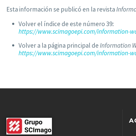
Esta información se publicó en la revista
Informa
Volver el índice de este número 39:
https://www.scimagoepi.com/information-wo
Volver a la página principal de
Information W
https://www.scimagoepi.com/information-wo
A