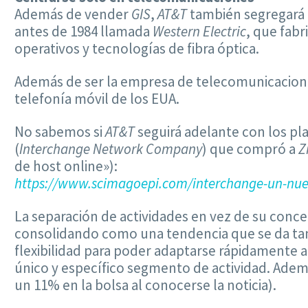
Además de vender
GIS
,
AT&T
también segregará l
antes de 1984 llamada
Western Electric
, que fab
operativos y tecnologías de fibra óptica.
Además de ser la empresa de telecomunicacion
telefonía móvil de los EUA.
No sabemos si
AT&T
seguirá adelante con los pl
(
Interchange Network Company
) que compró a
Z
de host online»):
https://www.scimagoepi.com/interchange-un-nue
La separación de actividades en vez de su conce
consolidando como una tendencia que se da tamb
flexibilidad para poder adaptarse rápidamente 
único y específico segmento de actividad. Ade
un 11% en la bolsa al conocerse la noticia).