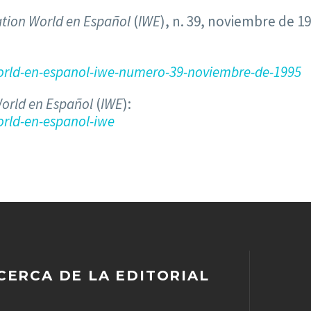
tion World en Español
(
IWE
), n. 39, noviembre de 19
rld-en-espanol-iwe-numero-39-noviembre-de-1995
orld en Español
(
IWE
):
rld-en-espanol-iwe
CERCA DE LA EDITORIAL