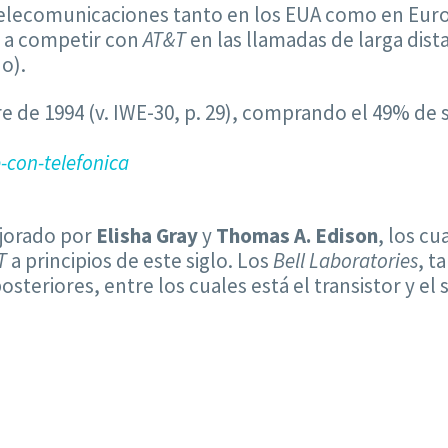
e telecomunicaciones tanto en los EUA como en Eur
 a competir con
AT&T
en las llamadas de larga dist
o).
 de 1994 (v. IWE-30, p. 29), comprando el 49% de su
-con-telefonica
jorado por
Elisha Gray
y
Thomas A. Edison
, los cu
T
a principios de este siglo. Los
Bell Laboratories
, t
steriores, entre los cuales está el transistor y el