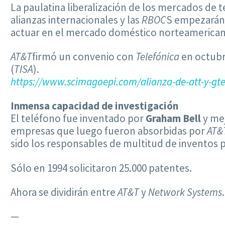
La paulatina liberalización de los mercados d
alianzas internacionales y las
RBOC
S empezarán
actuar en el mercado doméstico norteamerican
AT&T
firmó un convenio con
Telefónica
en octubre
(
TISA
).
https://www.scimagoepi.com/alianza-de-att-y-gte
Inmensa capacidad de investigación
El teléfono fue inventado por
Graham Bell
y me
empresas que luego fueron absorbidas por
AT&
sido los responsables de multitud de inventos po
Sólo en 1994 solicitaron 25.000 patentes.
Ahora se dividirán entre
AT&T
y
Network Systems
.
—