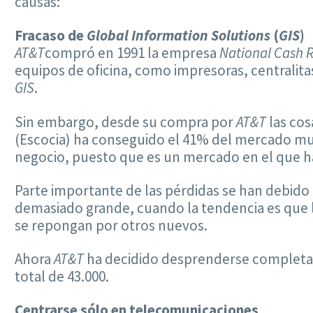
causas:
Fracaso de
Global Information Solutions
(
GIS
)
AT&T
compró en 1991 la empresa
National Cash 
equipos de oficina, como impresoras, centralit
GIS
.
Sin embargo, desde su compra por
AT&T
las cos
(Escocia) ha conseguido el 41% del mercado mu
negocio, puesto que es un mercado en el que 
Parte importante de las pérdidas se han debido
demasiado grande, cuando la tendencia es que lo
se repongan por otros nuevos.
Ahora
AT&T
ha decidido desprenderse complet
total de 43.000.
Centrarse sólo en telecomunicaciones