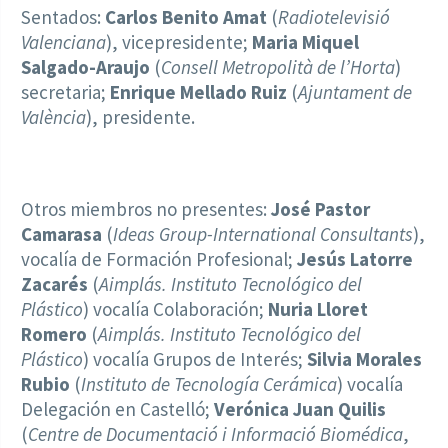
Sentados:
Carlos Benito Amat
(
Radiotelevisió
Valenciana
), vicepresidente;
Maria Miquel
Salgado-Araujo
(
Consell Metropolità de l’Horta
)
secretaria;
Enrique Mellado Ruiz
(
Ajuntament de
València
), presidente.
Otros miembros no presentes:
José Pastor
Camarasa
(
Ideas Group-International Consultants
),
vocalía de Formación Profesional;
Jesús Latorre
Zacarés
(
Aimplás. Instituto Tecnológico del
Plástico
) vocalía Colaboración;
Nuria Lloret
Romero
(
Aimplás. Instituto Tecnológico del
Plástico
) vocalía Grupos de Interés;
Silvia Morales
Rubio
(
Instituto de Tecnología Cerámica
) vocalía
Delegación en Castelló;
Verónica Juan Quilis
(
Centre de Documentació i Informació Biomédica
,