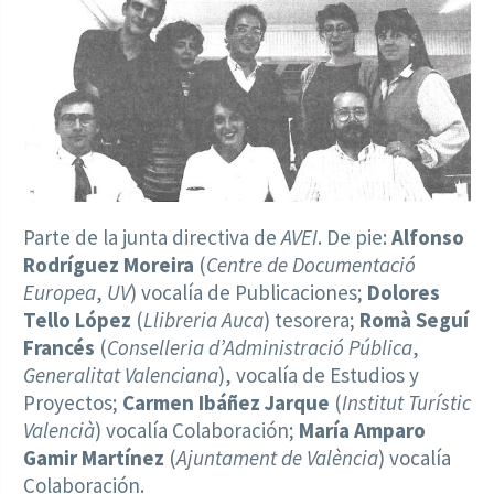
Parte de la junta directiva de
AVEI
. De pie:
Alfonso
Rodríguez Moreira
(
Centre de Documentació
Europea
,
UV
) vocalía de Publicaciones;
Dolores
Tello López
(
Llibreria Auca
) tesorera;
Romà Seguí
Francés
(
Conselleria d’Administració Pública
,
Generalitat Valenciana
), vocalía de Estudios y
Proyectos;
Carmen Ibáñez Jarque
(
Institut Turístic
Valencià
) vocalía Colaboración;
María Amparo
Gamir Martínez
(
Ajuntament de València
) vocalía
Colaboración.