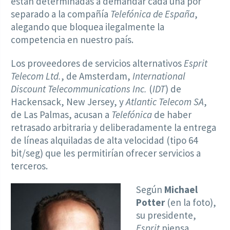
están determinadas a demandar cada una por
separado a la compañía
Telefónica de España
,
alegando que bloquea ilegalmente la
competencia en nuestro país.
Los proveedores de servicios alternativos
Esprit
Telecom Ltd.
, de Amsterdam,
International
Discount Telecommunications Inc.
(
IDT
) de
Hackensack, New Jersey, y
Atlantic Telecom SA
,
de Las Palmas, acusan a
Telefónica
de haber
retrasado arbitraria y deliberadamente la entrega
de líneas alquiladas de alta velocidad (tipo 64
bit/seg) que les permitirían ofrecer servicios a
terceros.
Según
Michael
Potter
(en la foto),
su presidente,
Esprit
piensa