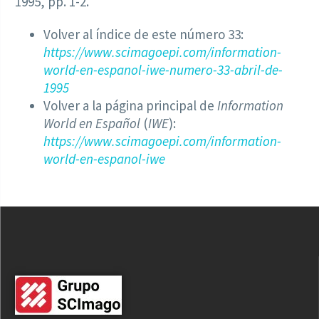
1995, pp. 1-2.
Volver al índice de este número 33:
https://www.scimagoepi.com/information-
world-en-espanol-iwe-numero-33-abril-de-
1995
Volver a la página principal de
Information
World en Español
(
IWE
):
https://www.scimagoepi.com/information-
world-en-espanol-iwe