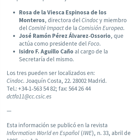
Rosa de la Viesca Espinosa de los
Monteros
, directora del
Cindoc
y miembro
del
Comité Impact
de la
Comisión Europea
.
José Ramón Pérez Álvarez‑Ossorio
, que
actúa como presidente del
Foco
.
Isidro F. Aguillo Caño
al cargo de la
Secretaría del mismo.
Los tres pueden ser localizados en:
Cindoc
. Joaquín Costa, 22. 28002 Madrid.
Tel.: +34‑1‑563 54 82; fax: 564 26 44
dctfa11@cc.csic.es
—
Esta información se publicó en la revista
Information World en Español
(
IWE
), n. 33, abril de