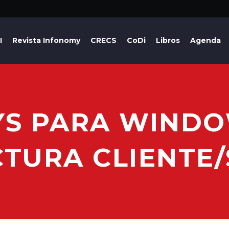
I
Revista Infonomy
CRECS
CoDi
Libros
Agenda
YS PARA WINDO
TURA CLIENTE