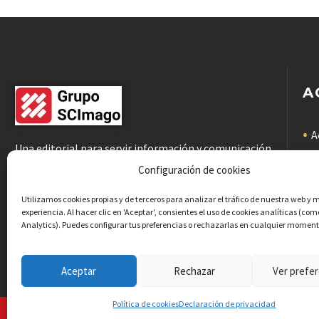
A
A
Una editorial para servir información y comunicación
científicas de calidad a la comunidad académica
C
Configuración de cookies
C
Utilizamos cookies propias y de terceros para analizar el tráfico de nuestra web y 
experiencia. Al hacer clic en 'Aceptar', consientes el uso de cookies analíticas (co
Analytics). Puedes configurar tus preferencias o rechazarlas en cualquier moment
P
Aceptar
Rechazar
Ver prefer
Política de cookies