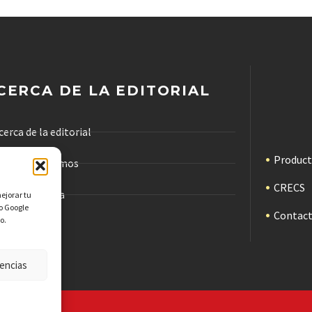
CERCA DE LA EDITORIAL
cerca de la editorial
Produc
ómo trabajamos
CRECS
ódigo de ética
mejorar tu
mo Google
Contac
o.
ublicidad
encias