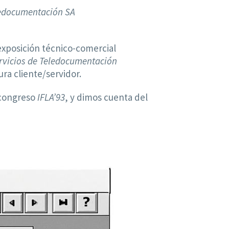
eledocumentación SA
exposición técnico-comercial
rvicios de Teledocumentación
ura cliente/servidor.
 congreso
IFLA’93
, y dimos cuenta del