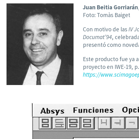
Juan Beitia Gorriarán
Foto: Tomàs Baiget
Con motivo de las
IV 
Documat’94
, celebrada
presentó como noveda
Este producto fue ya 
proyecto en IWE-19, p.
https://www.scimagoep