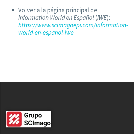
Volver a la página principal de
Information World en Español
(
IWE
):
https://www.scimagoepi.com/information-
world-en-espanol-iwe