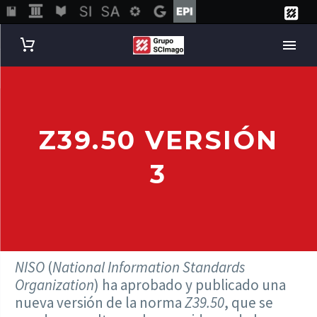
Z39.50 VERSIÓN
3
NISO
(
National Information Standards
Organization
) ha aprobado y publicado una
nueva versión de la norma
Z39.50
, que se