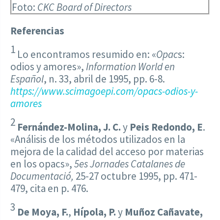
Foto:
CKC Board of Directors
Referencias
1
Lo encontramos resumido en: «
Opac
s:
odios y amores»,
Information World en
Español
, n. 33, abril de 1995, pp. 6-8.
https://www.scimagoepi.com/opacs-odios-y-
amores
2
Fernández-Molina, J. C.
y
Peis Redondo, E
.
«Análisis de los métodos utilizados en la
mejora de la calidad del acceso por materias
en los opacs»,
5es Jornades Catalanes de
Documentació,
25-27 octubre 1995, pp. 471-
479, cita en p. 476.
3
De Moya, F.
,
Hípola, P.
y
Muñoz Cañavate,