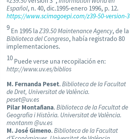
«
Z39.50
versión 3″,
Information World en
Español
, n. 40, dic.1995-enero 1996, p. 12.
https://www.scimagoepi.com/z39-50-version-3
9
En 1995 la
Z39.50 Maintenance Agency
, de la
Biblioteca del Congreso
, había registrado 80
implementaciones.
10
Puede verse una recopilación en:
http://www.uv.es/biblios
M. Fernanda Peset
.
Biblioteca de la Facultat
de Dret, Universitat de València.
peset@uv.es
Pilar Montañana
.
Biblioteca de la Facultat de
Geografia i Història. Universitat de València.
montanm @uv.es
M. José Gimeno
.
Biblioteca de la Facultat
d’Econòmiques. Universitat de València
.