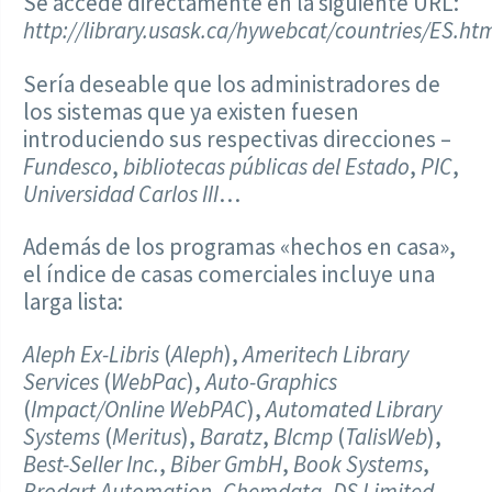
Se accede directamente en la siguiente URL:
http://library.usask.ca/hywebcat/countries/ES.ht
Sería deseable que los administradores de
los sistemas que ya existen fuesen
introduciendo sus respectivas direcciones –
Fundesco
,
bibliotecas públicas del Estado
,
PIC
,
Universidad Carlos III
…
Además de los programas «hechos en casa»,
el índice de casas comerciales incluye una
larga lista:
Aleph
Ex-Libris
(
Aleph
),
Ameritech Library
Services
(
WebPac
),
Auto-Graphics
(
Impact/Online WebPAC
),
Automated Library
Systems
(
Meritus
),
Baratz
,
Blcmp
(
TalisWeb
),
Best-Seller Inc.
,
Biber GmbH
,
Book Systems
,
Brodart Automation
,
Chemdata
,
DS Limited
,