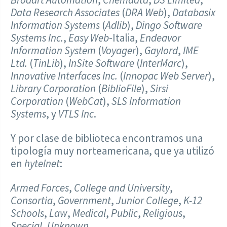
Data Research Associates
(
DRA Web
),
Databasix
Information Systems
(
Adlib
),
Dingo Software
Systems Inc.
,
Easy Web
-Italia,
Endeavor
Information System
(
Voyager
),
Gaylord
,
IME
Ltd.
(
TinLib
),
InSite Software
(
InterMarc
),
Innovative Interfaces
Inc.
(
Innopac Web Server
),
Library Corporation
(
BiblioFile
),
Sirsi
Corporation
(
WebCat
),
SLS
Information
Systems
, y
VTLS Inc
.
Y por clase de biblioteca encontramos una
tipología muy norteamericana, que ya utilizó
en
hytelnet
:
Armed Forces
,
College and University
,
Consortia
,
Government
,
Junior College
,
K-12
Schools
,
Law
,
Medical
,
Public
,
Religious
,
Special
,
Unknown
.