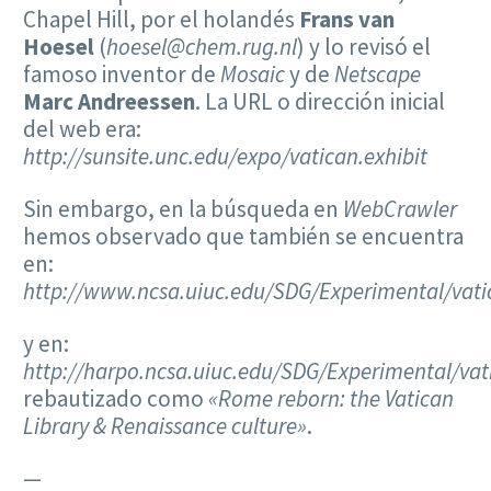
Chapel Hill, por el holandés
Frans van
Hoesel
(
hoesel@chem.rug.nl
) y lo revisó el
famoso inventor de
Mosaic
y de
Netscape
Marc Andreessen
. La URL o dirección inicial
del web era:
http://sunsite.unc.edu/expo/vatican.exhibit
Sin embargo, en la búsqueda en
WebCrawler
hemos observado que también se encuentra
en:
http://www.ncsa.uiuc.edu/SDG/Experimental/vatic
y en:
http://harpo.ncsa.uiuc.edu/SDG/Experimental/vati
rebautizado como
«Rome reborn: the Vatican
Library & Renaissance culture»
.
—