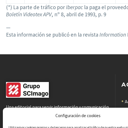
(*) La parte de tráfico por
Iberpac
la paga el proveed
Boletín Videotex APV
, nº 8, abril de 1993, p. 9
—
Esta información se publicó en la revista
Information
A
A
Una editorial para servir información y comunicación
científicas de calidad a la comunidad académica
C
Configuración de cookies
C
Utilizamos cookies propias y de terceros para analizar el tráfico de nuestra web y 