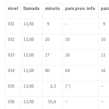
nivel
llamada
minuto
para prov. info
par
031
13,08
9
–
9
032
13,08
20
10
10
033
13,08
27
16
11
034
13,08
80
64
16
035
13,08
3,3
(
*
)
–
036
13,08
55,6
–
–