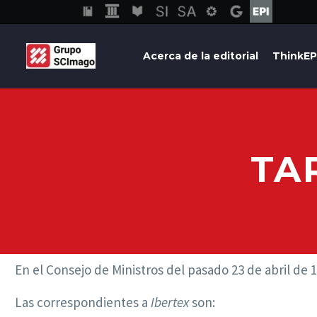
Acerca de la editorial
ThinkEP
TA
En el Consejo de Ministros del pasado 23 de abril de 
Las correspondientes a
Ibertex
son: