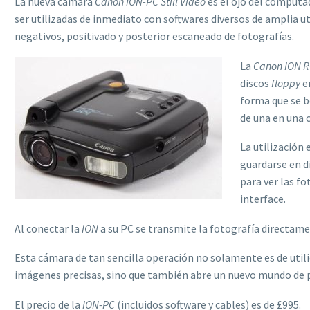
La nueva cámara
Canon ION-PC Still Video
es el ojo del computa
ser utilizadas de inmediato con softwares diversos de amplia 
negativos, positivado y posterior escaneado de fotografías.
La
Canon ION R
discos
floppy
en
forma que se b
de una en una 
La utilización
guardarse en di
para ver las fo
interface.
Al conectar la
ION
a su PC se transmite la fotografía directame
Esta cámara de tan sencilla operación no solamente es de utili
imágenes precisas, sino que también abre un nuevo mundo de 
El precio de la
ION-PC
(incluidos software y cables) es de £995.