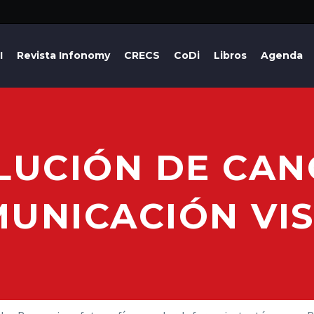
I
Revista Infonomy
CRECS
CoDi
Libros
Agenda
LUCIÓN DE CAN
UNICACIÓN VI