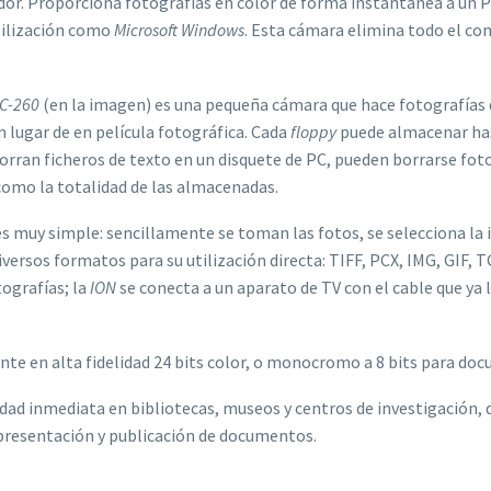
dor. Proporciona fotografías en color de forma instantánea a un PC
utilización como
Microsoft Windows
. Esta cámara elimina todo el co
C-260
(en la imagen) es una pequeña cámara que hace fotografías 
 lugar de en película fotográfica. Cada
floppy
puede almacenar hast
orran ficheros de texto en un disquete de PC, pueden borrarse fot
como la totalidad de las almacenadas.
 es muy simple: sencillamente se toman las fotos, se selecciona l
versos formatos para su utilización directa: TIFF, PCX, IMG, GIF, 
tografías; la
ION
se conecta a un aparato de TV con el cable que ya l
nte en alta fidelidad 24 bits color, o monocromo a 8 bits para do
dad inmediata en bibliotecas, museos y centros de investigación, 
presentación y publicación de documentos.