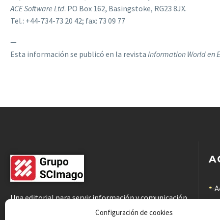
ACE Software Ltd
. PO Box 162, Basingstoke, RG23 8JX.
Tel.: +44-734-73 20 42; fax: 73 09 77
—
Esta información se publicó en la revista
Information World en 
A
A
Una editorial para servir información y comunicación
científicas de calidad a la comunidad académica
C
Configuración de cookies