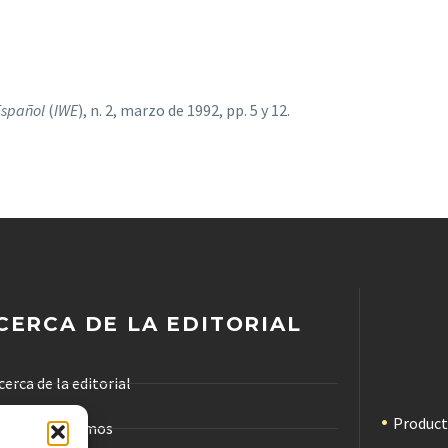
Español
(
IWE
), n. 2, marzo de 1992, pp. 5 y 12.
CERCA DE LA EDITORIAL
cerca de la editorial
Produc
ómo trabajamos