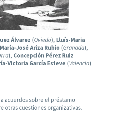
uez Álvarez
(
Oviedo
),
Lluís-Maria
María-José Ariza Rubio
(
Granada
),
rra
),
Concepción Pérez Ruiz
ía-Victoria García Esteve
(
Valencia
)
r a acuerdos sobre el préstamo
re otras cuestiones organizativas.