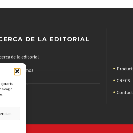
CERCA DE LA EDITORIAL
cerca de la editorial
Produc
ómo trabajamos
CRECS
ódigo de ética
mejorar tu
mo Google
Contac
o.
ublicidad
encias