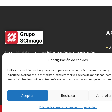
A
A
Una editorial para servir información y comunicación
científicas de calidad a la comunidad académica
C
Configuración de cookies
C
Utilizamos cookies propias y de terceros para analizar el tráfico de nuestra web y 
experiencia. Al hacer clic en 'Aceptar', consientes el uso de cookies analíticas (co
Analytics). Puedes configurar tus preferencias o rechazarlas en cualquier moment
P
Aceptar
Rechazar
Ver prefer
Política de cookies