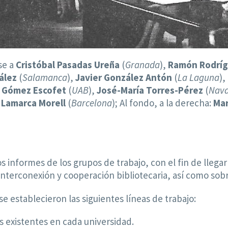
se a
Cristóbal Pasadas Ureña
(
Granada
),
Ramón Rodríg
ález
(
Salamanca
),
Javier González Antón
(
La Laguna
),
 Gómez Escofet
(
UAB
),
José-María Torres-Pérez
(
Nava
 Lamarca Morell
(
Barcelona
); Al fondo, a la derecha:
Mar
s informes de los grupos de trabajo, con el fin de llega
, interconexión y cooperación bibliotecaria, así como sob
e establecieron las siguientes líneas de trabajo:
s existentes en cada universidad.