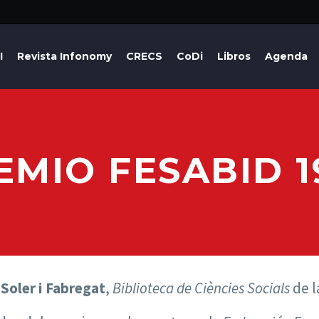
I
Revista Infonomy
CRECS
CoDi
Libros
Agenda
EMIO FESABID 1
Soler i Fabregat
,
Biblioteca de Ciències Socials
de l