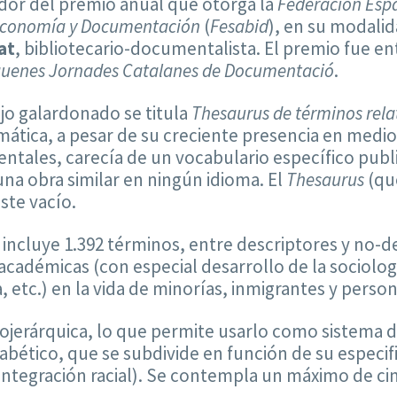
dor del premio anual que otorga la
Federación Espa
economía y Documentación
(
Fesabid
), en su modalid
at
, bibliotecario-documentalista. El premio fue e
uenes Jornades Catalanes de Documentació
.
ajo galardonado se titula
Thesaurus de términos relat
ática, a pesar de su creciente presencia en medi
tales, carecía de un vocabulario específico publ
na obra similar en ningún idioma. El
Thesaurus
(que
este vacío.
 incluye 1.392 términos, entre descriptores y no-de
académicas (con especial desarrollo de la sociolog
a, etc.) en la vida de minorías, inmigrantes y perso
erárquica, lo que permite usarlo como sistema de c
abético, que se subdivide en función de su especif
 Integración racial). Se contempla un máximo de cin