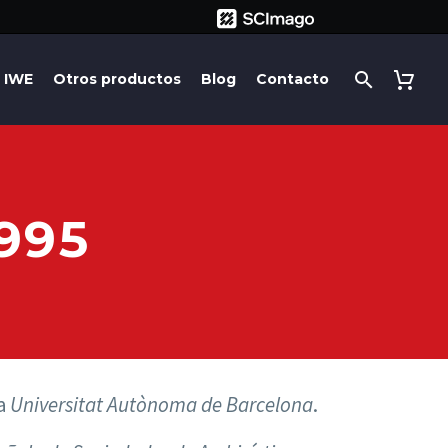
IWE
Otros productos
Blog
Contacto
995
a
Universitat Autònoma de Barcelona
.