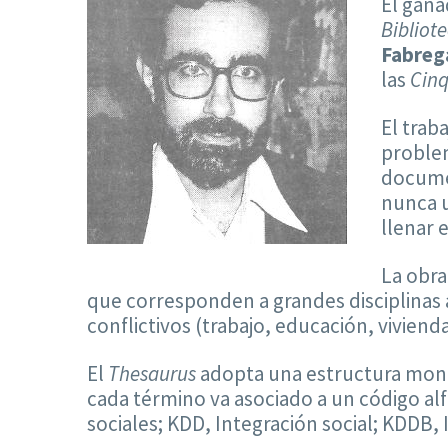
El gana
Bibliot
Fabreg
las
Cinq
El trab
problem
documen
nunca u
llenar 
La obra
que corresponden a grandes disciplinas 
conflictivos (trabajo, educación, viviend
El
Thesaurus
adopta una estructura monoj
cada término va asociado a un código alf
sociales; KDD, Integración social; KDDB,