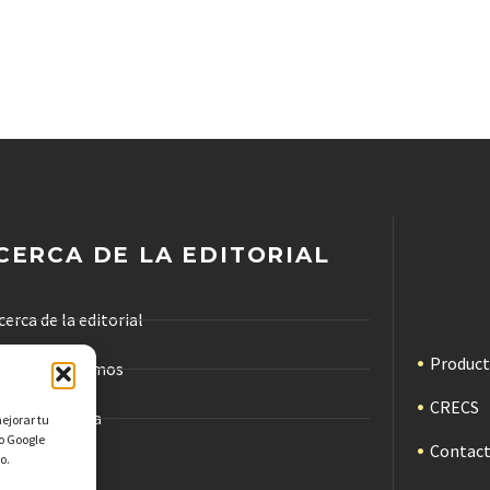
CERCA DE LA EDITORIAL
cerca de la editorial
Produc
ómo trabajamos
CRECS
ódigo de ética
mejorar tu
mo Google
Contac
o.
ublicidad