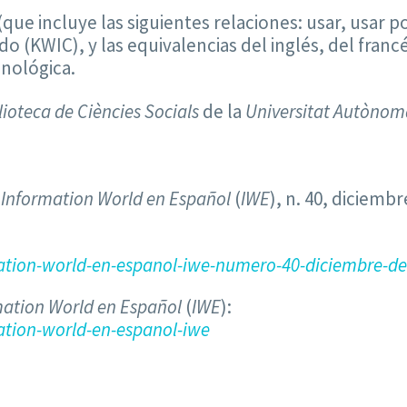
 (que incluye las siguientes relaciones: usar, usar 
do (KWIC), y las equivalencias del inglés, del francé
inológica.
lioteca de Ciències Socials
de la
Universitat Autònom
a
Information World en Español
(
IWE
), n. 40, diciemb
tion-world-en-espanol-iwe-numero-40-diciembre-de
mation World en Español
(
IWE
):
tion-world-en-espanol-iwe