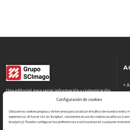
A
A
Una editorial para servir información y comunicación
científicas de calidad a la comunidad académica
C
Configuración de cookies
C
Utilizamos cookies propias y de terceros para analizar el tráfico de nuestra web y 
experiencia. Al hacer clic en 'Aceptar', consientes el uso de cookies analíticas (co
Analytics). Puedes configurar tus preferencias o rechazarlas en cualquier moment
P