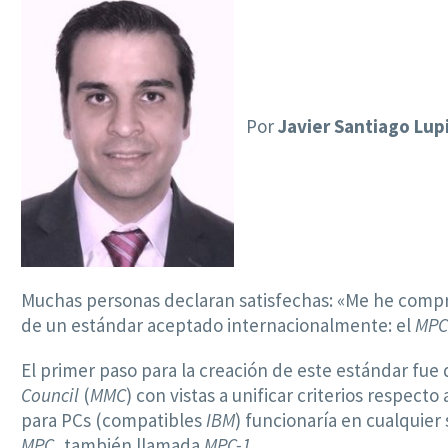
Por
Javier Santiago Lup
Muchas personas declaran satisfechas: «Me he compra
de un estándar aceptado internacionalmente: el
MP
El primer paso para la creación de este estándar fu
Council
(
MMC
) con vistas a unificar criterios respec
para PCs (compatibles
IBM
) funcionaría en cualquier 
MPC
, también llamada
MPC-1
.