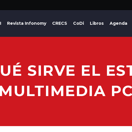
I
Revista Infonomy
CRECS
CoDi
Libros
Agenda
UÉ SIRVE EL E
MULTIMEDIA P