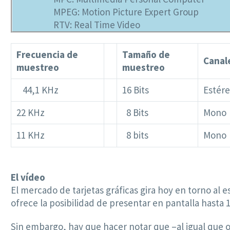
MPEG: Motion Picture Expert Group
RTV: Real Time Video
Frecuencia de
Tamaño de
Canal
muestreo
muestreo
44,1 KHz
16 Bits
Estér
22 KHz
8 Bits
Mono
11 KHz
8 bits
Mono
El vídeo
El mercado de tarjetas gráficas gira hoy en torno al 
ofrece la posibilidad de presentar en pantalla hasta 
Sin embargo, hay que hacer notar que –al igual que o