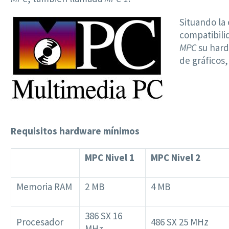
Situando la
compatibili
MPC
su hard
de gráficos,
Requisitos hardware mínimos
MPC Nivel 1
MPC Nivel 2
Memoria RAM
2 MB
4 MB
386 SX 16
Procesador
486 SX 25 MHz
MHz