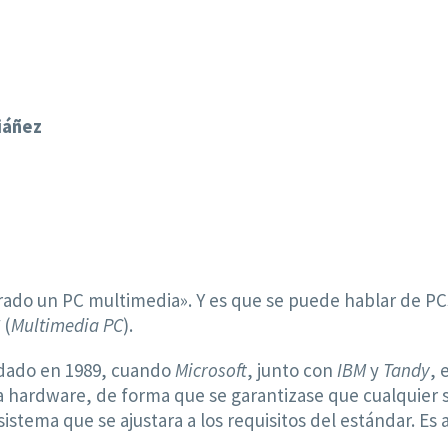
iáñez
do un PC multimedia». Y es que se puede hablar de PCs 
C
(
Multimedia PC
).
e dado en 1989, cuando
Microsoft
, junto con
IBM
y
Tandy
, 
to a hardware, de forma que se garantizase que cualquie
sistema que se ajustara a los requisitos del estándar. Es