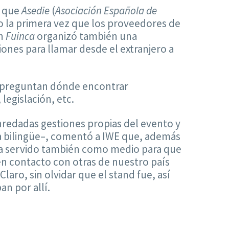
a que
Asedie
(
Asociación Española de
ido la primera vez que los proveedores de
ón
Fuinca
organizó también una
nes para llamar desde el extranjero a
e preguntan dónde encontrar
egislación, etc.
enredadas gestiones propias del evento y
ta bilingüe–, comentó a IWE que, además
bía servido también como medio para que
n contacto con otras de nuestro país
laro, sin olvidar que el stand fue, así
n por allí.