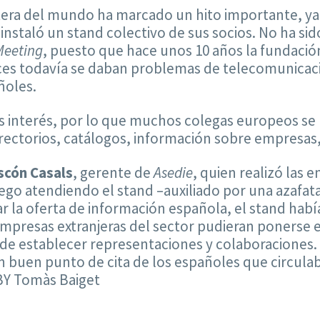
untera del mundo ha marcado un hito importante, y
 instaló un stand colectivo de sus socios. No ha s
Meeting
, puesto que hace unos 10 años la fundaci
ces todavía se daban problemas de telecomunicacio
ñoles.
s interés, por lo que muchos colegas europeos s
ectorios, catálogos, información sobre empresas, l
scón Casals
, gerente de
Asedie
, quien realizó las 
ego atendiendo el stand –auxiliado por una azafa
r la oferta de información española, el stand ha
presas extranjeras del sector pudieran ponerse e
 de establecer representaciones y colaboraciones. C
 buen punto de cita de los españoles que circulaba
BY Tomàs Baiget