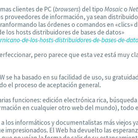
mas clientes de PC (
browsers
) del tipo
Mosaic
o
Net
s proveedores de información, ya sean distribuido
tranformando las órdenes o comandos en «clics» de
de los hosts distribuidores de bases de datos»
nicano-de-los-hosts-distribuidores-de-bases-de-dat
rfeccionar, pero parece que esta vez está muy cla
 se ha basado en su facilidad de uso, su gratuidad 
do el proceso de aceptación general.
arias funciones: edición electrónica rica, búsqued
ormación en cualquier otro web del mundo), todo el
a los informáticos y documentalistas más viejos ya
ue impresionados. El Web ha devuelto las esperanz
que no veían la forma de salir de su estancamient