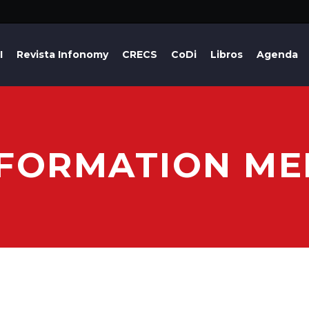
I
Revista Infonomy
CRECS
CoDi
Libros
Agenda
NFORMATION MEE