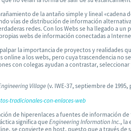
ñamiento de la antaño simple y lineal «cadena de
ndo vías de distribución de información alternativ
erdaderas redes. Con los Webs se ha llegado a un
s propias webs de información conectadas a Interne
palpar la importancia de proyectos y realidades qu
nes online a los webs, pero cuya trascendencia no 
nes con colegas ayudan a contrastar, seleccionar 
Engineering Village
(v. IWE-37, septiembre de 1995, 
os-tradicionales-con-enlaces-web
ción de hiperenlaces a fuentes de información de t
ctica significa que
Engineering Information Inc.
, la
line, se convierte en host, puesto que a través de