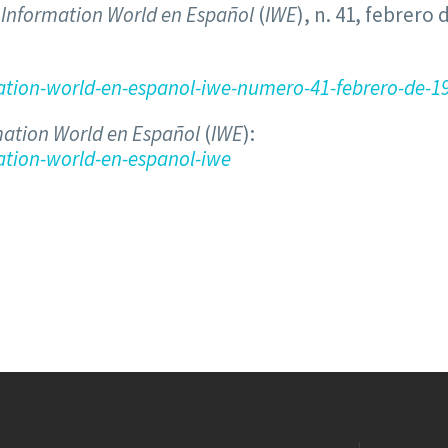
a
Information World en Español
(
IWE
), n. 41, febrero d
tion-world-en-espanol-iwe-numero-41-febrero-de-1
mation World en Español
(
IWE
):
tion-world-en-espanol-iwe