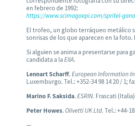
correspondiente fotografía con su dire
en febrero de 1992:
https://www.scimagoepi.com/spritel-gana-
El trofeo, un globo terráqueo metálico 
sonrisas de los que aparecen en la foto
Si alguien se anima a presentarse para g
candidata a la
EIIA
.
Lennart Scharff
.
European Information In
Luxemburgo. Tel.: +352-34 98 14 20 / 1; fax
Marino F. Saksida
.
ESRIN.
Frascati (Italia)
Peter Howes
.
Olivetti UK Ltd.
Tel.: +44-18
—