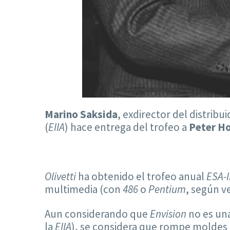
Marino Saksida
, exdirector del distrib
(
EIIA
) hace entrega del trofeo a
Peter H
Olivetti
ha obtenido el trofeo anual
ESA-
multimedia (con
486
o
Pentium
, según v
Aun considerando que
Envision
no es un
la
EIIA
), se considera que rompe moldes 