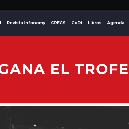
I
Revista Infonomy
CRECS
CoDi
Libros
Agenda
 GANA EL TROFE