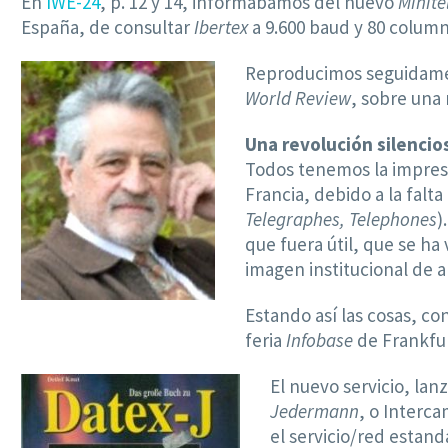
En
IWE-24
, p. 12 y 14, informábamos del nuevo
Minite
España, de consultar
Ibertex
a 9.600 baud y 80 column
Reproducimos seguidame
World Review
, sobre una
Una revolución silencio
Todos tenemos la impresi
Francia, debido a la fal
Telegraphes, Telephones
)
que fuera útil, que se h
imagen institucional de a
Estando así las cosas, c
feria
Infobase
de Frankfur
El nuevo servicio, la
Jedermann
, o Interc
el servicio/red estan