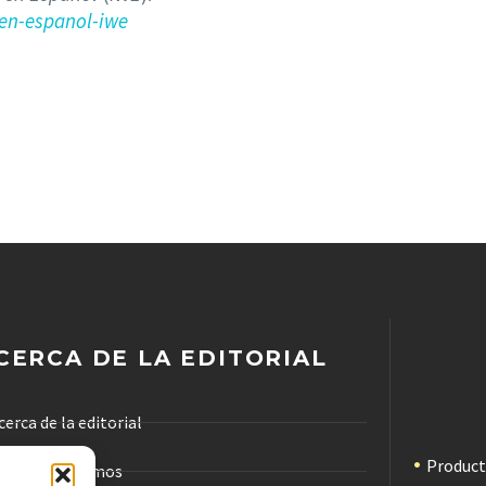
en-espanol-iwe
CERCA DE LA EDITORIAL
cerca de la editorial
Produc
ómo trabajamos