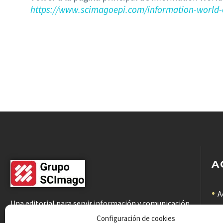
https://www.scimagoepi.com/information-world-
A
A
Una editorial para servir información y comunicación
científicas de calidad a la comunidad académica
C
Configuración de cookies