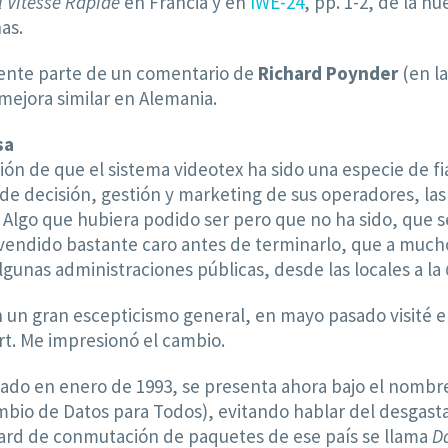
l Vitesse Rapide
en Francia y en
IWE-24
, pp. 1-2, de la n
as.
nte parte de un comentario de
Richard Poynder
(en la
 mejora similar en Alemania.
sa
ón de que el sistema videotex ha sido una especie de fi
ta de decisión, gestión y marketing de sus operadores, l
. Algo que hubiera podido ser pero que no ha sido, que
a vendido bastante caro antes de terminarlo, que a muc
lgunas administraciones públicas, desde las locales a la
on un gran escepticismo general, en mayo pasado visité 
t. Me impresionó el cambio.
nzado en enero de 1993, se presenta ahora bajo el nomb
ambio de Datos para Todos), evitando hablar del desgas
dard de conmutación de paquetes de ese país se llama
D