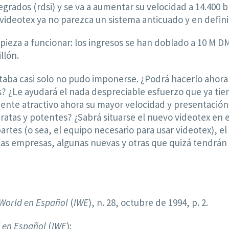
ntegrados (rdsi) y se va a aumentar su velocidad a 14.400
 videotex ya no parezca un sistema anticuado y en defini
pieza a funcionar: los ingresos se han doblado a 10 M D
llón.
taba casi solo no pudo imponerse. ¿Podrá hacerlo ahora
s? ¿Le ayudará el nada despreciable esfuerzo que ya tien
ente atractivo ahora su mayor velocidad y presentación
atas y potentes? ¿Sabrá situarse el nuevo videotex en e
rtes (o sea, el equipo necesario para usar videotex), e
ra las empresas, algunas nuevas y otras que quizá tendrán
 World en Español
(
IWE
), n. 28, octubre de 1994, p. 2.
 en Español
(
IWE
):