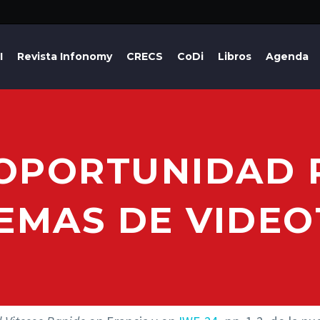
I
Revista Infonomy
CRECS
CoDi
Libros
Agenda
OPORTUNIDAD 
TEMAS DE VIDEO