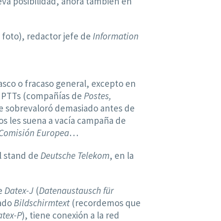
ueva posibilidad, ahora también en
 foto), redactor jefe de
Information
asco o fracaso general, excepto en
as PTTs (compañías de
Postes,
 se sobrevaloró demasiado antes de
hos les suena a vacía campaña de
Comisión Europea
…
el stand de
Deutsche Telekom
, en la
re
Datex-J
(
Datenaustausch für
tado
Bildschirmtext
(recordemos que
atex-P
), tiene conexión a la red