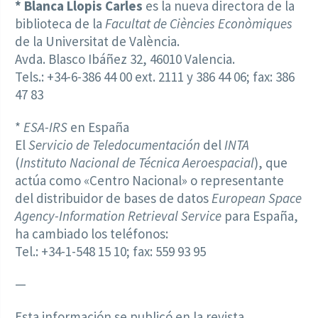
* Blanca Llopis Carles
es la nueva directora de la
biblioteca de la
Facultat de Ciències Econòmiques
de la Universitat de València.
Avda. Blasco Ibáñez 32, 46010 Valencia.
Tels.: +34-6-386 44 00 ext. 2111 y 386 44 06; fax: 386
47 83
*
ESA-IRS
en España
El
Servicio de Teledocumentación
del
INTA
(
Instituto Nacional de Técnica Aeroespacial
), que
actúa como «Centro Nacional» o representante
del distribuidor de bases de datos
European Space
Agency-Information Retrieval Service
para España,
ha cambiado los teléfonos:
Tel.: +34-1-548 15 10; fax: 559 93 95
—
Esta información se publicó en la revista