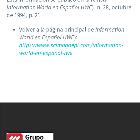
Information World en Español
(
IWE
), n. 28, octubre
de 1994, p. 21.
Volver a la página principal de
Information
World en Español
(
IWE
):
https://www.scimagoepi.com/information-
world-en-espanol-iwe