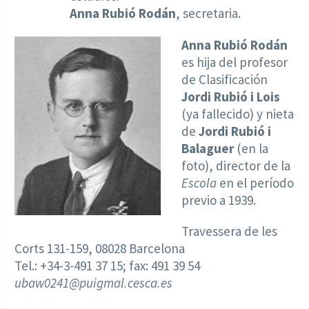
Anna Rubió Rodán
, secretaria.
Anna Rubió Rodán
es hija del profesor
de Clasificación
Jordi Rubió i Lois
(ya fallecido) y nieta
de
Jordi Rubió i
Balaguer
(en la
foto), director de la
Escola
en el período
previo a 1939.
Travessera de les
Corts 131-159, 08028 Barcelona
Tel.: +34-3-491 37 15; fax: 491 39 54
ubaw0241@puigmal.cesca.es