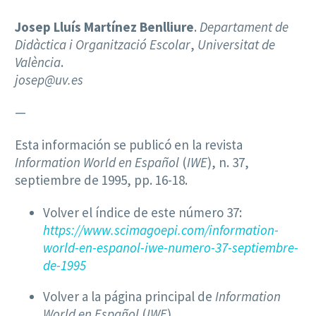
Josep Lluís Martínez Benlliure
.
Departament de
Didàctica i Organització Escolar
,
Universitat de
València
.
josep@uv.es
—
Esta información se publicó en la revista
Information World en Español
(
IWE
), n. 37,
septiembre de 1995, pp. 16-18.
Volver el índice de este número 37:
https://www.scimagoepi.com/information-
world-en-espanol-iwe-numero-37-septiembre-
de-1995
Volver a la página principal de
Information
World en Español
(
IWE
)