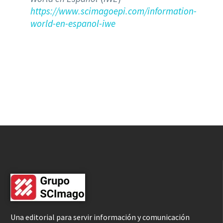
https://www.scimagoepi.com/information-
world-en-espanol-iwe
Una editorial para servir información y comunicación