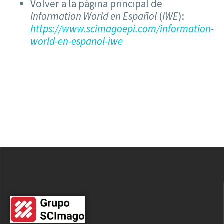
Volver a la página principal de
Information World en Español
(
IWE
):
https://www.scimagoepi.com/information-
world-en-espanol-iwe