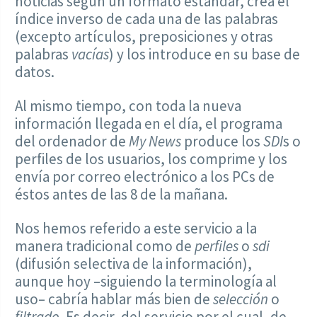
noticias según un formato estándar, crea el
índice inverso de cada una de las palabras
(excepto artículos, preposiciones y otras
palabras
vacías
) y los introduce en su base de
datos.
Al mismo tiempo, con toda la nueva
información llegada en el día, el programa
del ordenador de
My News
produce los
SDI
s o
perfiles de los usuarios, los comprime y los
envía por correo electrónico a los PCs de
éstos antes de las 8 de la mañana.
Nos hemos referido a este servicio a la
manera tradicional como de
perfiles
o
sdi
(difusión selectiva de la información),
aunque hoy –siguiendo la terminología al
uso– cabría hablar más bien de
selección
o
filtrado
. Es decir, del servicio por el cual, de